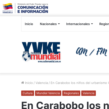
Inicio
Nacionales
Internacionales
Regio
Inicio
/
Valencia
/
En Carabobo los niños del urbanismo 
Cultura
Mundial Valencia
Regionales
Valencia
En Carabobo los 