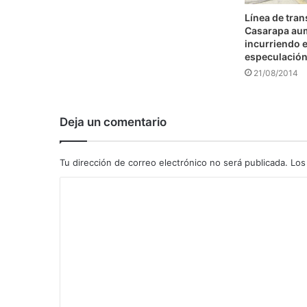
Línea de tra
Casarapa au
incurriendo e
especulació
21/08/2014
Deja un comentario
Tu dirección de correo electrónico no será publicada.
Los
C
o
m
e
n
t