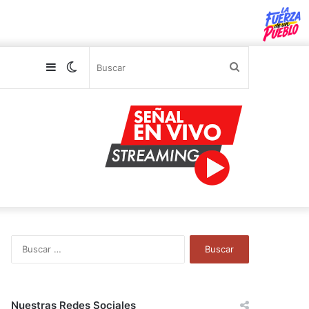
Sidebar
Switch
Buscar
skin
B
u
s
c
a
Nuestras Redes Sociales