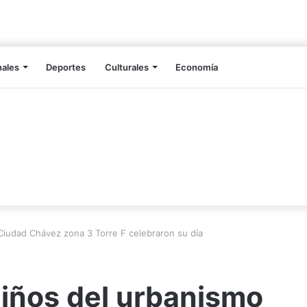
nales
Deportes
Culturales
Economía
Ciudad Chávez zona 3 Torre F celebraron su día
niños del urbanismo