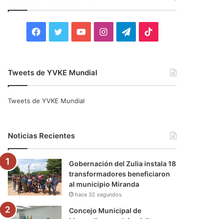
r
:
F
T
Y
I
T
T
a
w
o
n
e
i
c
i
u
s
l
k
Tweets de YVKE Mundial
e
t
T
t
e
T
Tweets de YVKE Mundial
b
t
u
a
g
o
o
e
b
g
r
k
Noticias Recientes
o
r
e
r
a
Gobernación del Zulia instala 18
k
a
m
transformadores beneficiaron
al municipio Miranda
m
hace 32 segundos
Concejo Municipal de