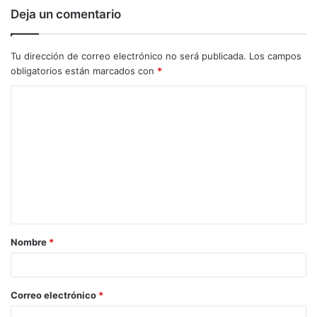
Deja un comentario
Tu dirección de correo electrónico no será publicada.
Los campos
obligatorios están marcados con
*
C
o
m
e
n
t
a
Nombre
*
r
i
o
Correo electrónico
*
*