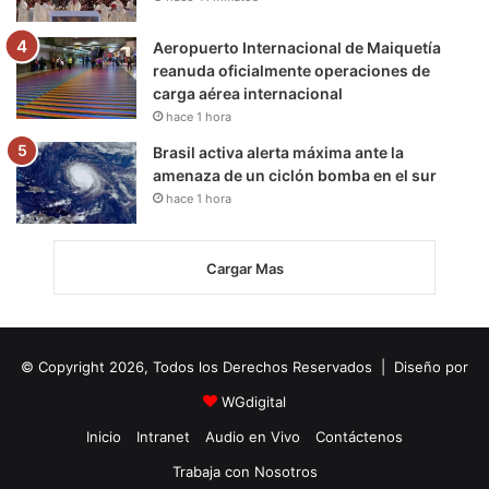
Aeropuerto Internacional de Maiquetía
reanuda oficialmente operaciones de
carga aérea internacional
hace 1 hora
Brasil activa alerta máxima ante la
amenaza de un ciclón bomba en el sur
hace 1 hora
Cargar Mas
© Copyright 2026, Todos los Derechos Reservados | Diseño por
WGdigital
Inicio
Intranet
Audio en Vivo
Contáctenos
Trabaja con Nosotros