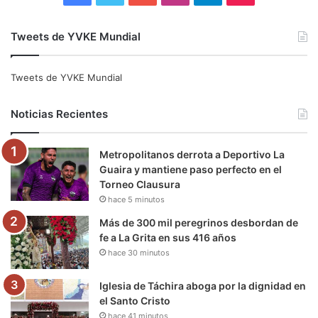
a
w
o
n
e
i
Tweets de YVKE Mundial
c
i
u
s
l
k
e
t
T
t
e
T
Tweets de YVKE Mundial
b
t
u
a
g
o
Noticias Recientes
o
e
b
g
r
k
Metropolitanos derrota a Deportivo La
o
r
e
r
a
Guaira y mantiene paso perfecto en el
Torneo Clausura
k
a
m
hace 5 minutos
m
Más de 300 mil peregrinos desbordan de
fe a La Grita en sus 416 años
hace 30 minutos
Iglesia de Táchira aboga por la dignidad en
el Santo Cristo
hace 41 minutos