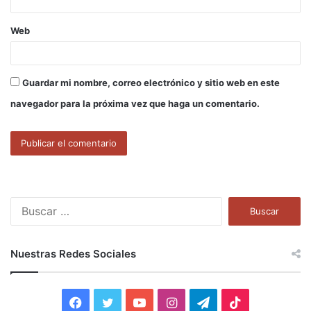
Web
Guardar mi nombre, correo electrónico y sitio web en este
navegador para la próxima vez que haga un comentario.
B
u
s
c
Nuestras Redes Sociales
a
r
:
F
T
Y
I
T
T