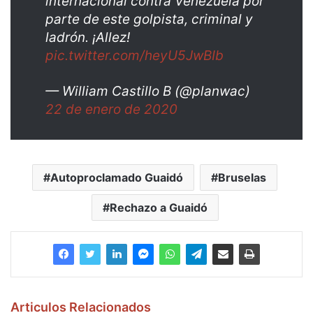
internacional contra Venezuela por
parte de este golpista, criminal y
ladrón. ¡Allez!
pic.twitter.com/heyU5JwBIb
— William Castillo B (@planwac)
22 de enero de 2020
Autoproclamado Guaidó
Bruselas
Rechazo a Guaidó
Articulos Relacionados