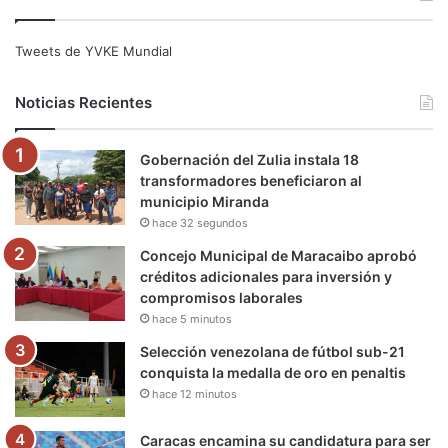
c
i
u
s
l
k
e
t
T
t
e
T
Tweets de YVKE Mundial
b
t
u
a
g
o
Noticias Recientes
o
e
b
g
r
k
Gobernación del Zulia instala 18
o
r
e
r
a
transformadores beneficiaron al
municipio Miranda
k
a
m
hace 32 segundos
m
Concejo Municipal de Maracaibo aprobó
créditos adicionales para inversión y
compromisos laborales
hace 5 minutos
Selección venezolana de fútbol sub-21
conquista la medalla de oro en penaltis
hace 12 minutos
Caracas encamina su candidatura para ser