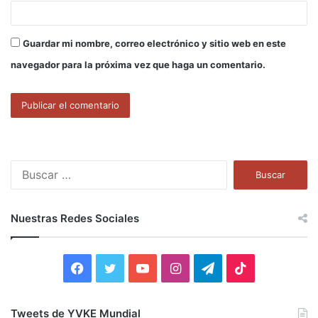
Guardar mi nombre, correo electrónico y sitio web en este
navegador para la próxima vez que haga un comentario.
B
u
s
c
Nuestras Redes Sociales
a
r
:
F
T
Y
I
T
T
a
w
o
n
e
i
Tweets de YVKE Mundial