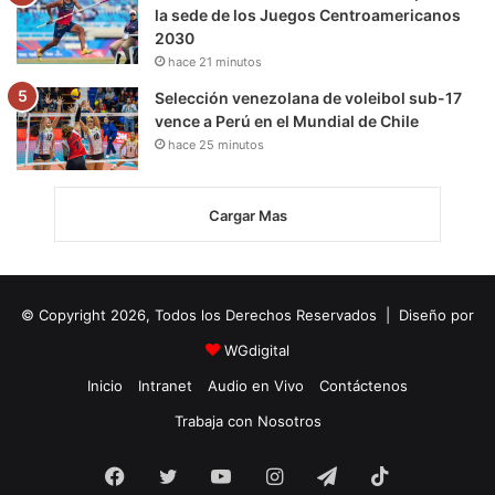
la sede de los Juegos Centroamericanos
2030
hace 21 minutos
Selección venezolana de voleibol sub-17
vence a Perú en el Mundial de Chile
hace 25 minutos
Cargar Mas
© Copyright 2026, Todos los Derechos Reservados | Diseño por
WGdigital
Inicio
Intranet
Audio en Vivo
Contáctenos
Trabaja con Nosotros
Facebook
Twitter
YouTube
Instagram
Telegram
TikTok