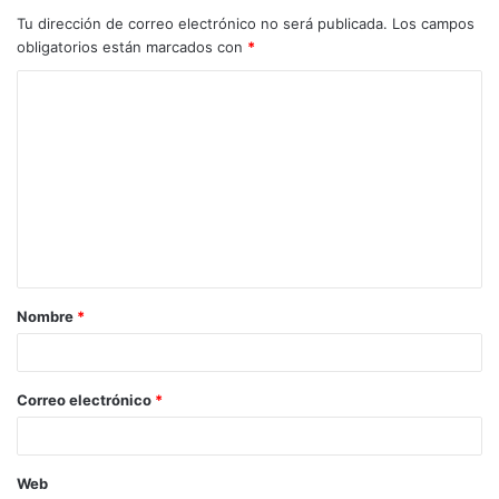
Tu dirección de correo electrónico no será publicada.
Los campos
obligatorios están marcados con
*
C
o
m
e
n
t
a
Nombre
*
r
i
o
Correo electrónico
*
*
Web