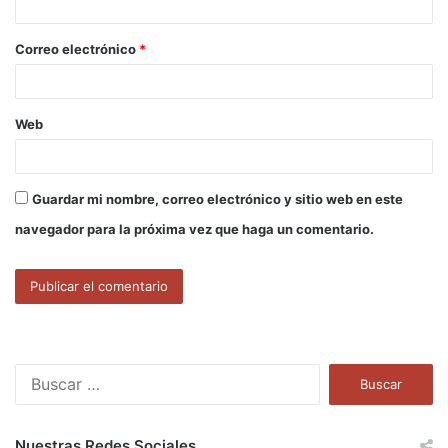
i
o
Correo electrónico
*
*
Web
Guardar mi nombre, correo electrónico y sitio web en este
navegador para la próxima vez que haga un comentario.
B
u
s
c
Nuestras Redes Sociales