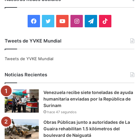
a
r
:
F
T
Y
I
T
T
a
w
o
n
e
i
Tweets de YVKE Mundial
c
i
u
s
l
k
e
t
T
t
e
T
Tweets de YVKE Mundial
b
t
u
a
g
o
Noticias Recientes
o
e
b
g
r
k
Venezuela recibe siete toneladas de ayuda
o
r
e
r
a
humanitaria enviadas por la República de
Surinam
k
a
m
hace 47 segundos
m
Obras Públicas junto a autoridades de La
Guaira rehabilitan 1.5 kilómetros del
boulevard de Naiguatá