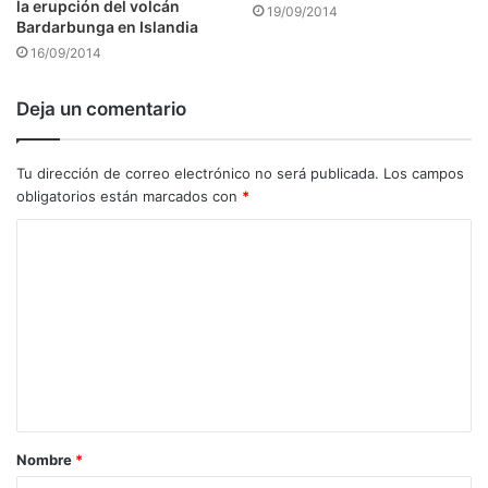
la erupción del volcán
19/09/2014
Bardarbunga en Islandia
16/09/2014
Deja un comentario
Tu dirección de correo electrónico no será publicada.
Los campos
obligatorios están marcados con
*
C
o
m
e
n
t
a
Nombre
*
r