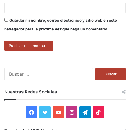
Guardar mi nombre, correo electrónico y sitio web en este
navegador para la próxima vez que haga un comentario.
B
u
s
c
Nuestras Redes Sociales
a
r
:
F
T
Y
I
T
T
a
w
o
n
e
i