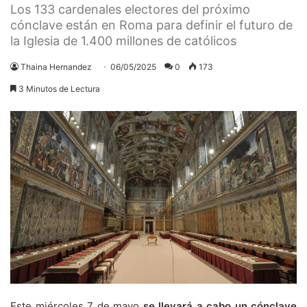
Los 133 cardenales electores del próximo
cónclave están en Roma para definir el futuro de
la Iglesia de 1.400 millones de católicos
Thaina Hernandez
06/05/2025
0
173
3 Minutos de Lectura
Este miércoles 7 de mayo
se llevará a cabo un cónclave