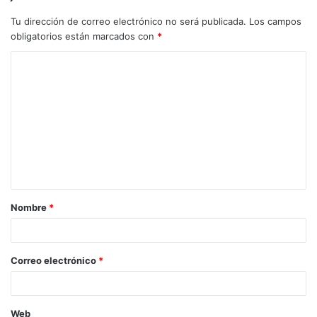
Tu dirección de correo electrónico no será publicada.
Los campos
obligatorios están marcados con
*
C
o
m
e
n
t
a
Nombre
*
r
i
o
Correo electrónico
*
*
Web