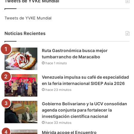
Tweets de YVKE Mundial
c
i
u
s
l
k
e
t
T
t
e
T
Tweets de YVKE Mundial
b
t
u
a
g
o
Noticias Recientes
o
e
b
g
r
k
Ruta Gastronómica busca mejor
o
r
e
r
a
tumbarrancho de Maracaibo
hace 1 minuto
k
a
m
m
Venezuela impulsa su café de especialidad
en la feria internacional SIGEP Asia 2026
hace 23 minutos
Gobierno Bolivariano y la UCV consolidan
agenda conjunta para fortalecer la
investigación científica nacional
hace 33 minutos
Mérida acoge el Encuentro