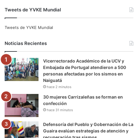
a
w
o
n
e
i
Tweets de YVKE Mundial
c
i
u
s
l
k
e
t
T
t
e
T
Tweets de YVKE Mundial
b
t
u
a
g
o
Noticias Recientes
o
e
b
g
r
k
Vicerrectorado Académico de la UCV y
o
r
e
r
a
Embajada de Portugal atendieron a 500
personas afectadas por los sismos en
k
a
m
Naiguatá
hace 2 minutos
m
30 mujeres Carrizaleñas se forman en
confección
hace 31 minutos
Defensoría del Pueblo y Gobernación de La
Guaira evalúan estrategias de atención y
recuperación tras sismos