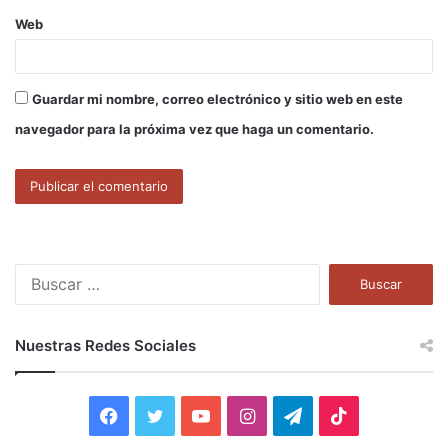
Web
Guardar mi nombre, correo electrónico y sitio web en este
navegador para la próxima vez que haga un comentario.
B
u
s
c
Nuestras Redes Sociales
a
r
:
F
T
Y
I
T
T