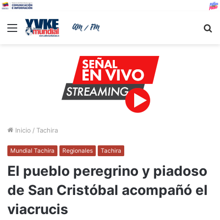
Menu
B
Inicio
/
Tachira
Mundial Tachira
Regionales
Tachira
El pueblo peregrino y piadoso
de San Cristóbal acompañó el
viacrucis