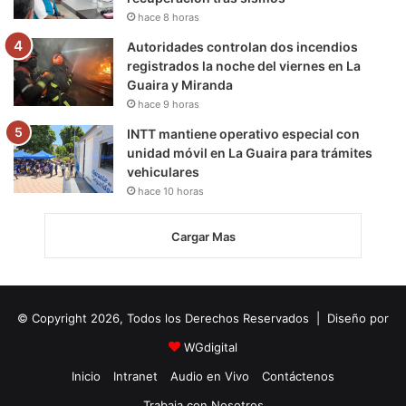
hace 8 horas
Autoridades controlan dos incendios
registrados la noche del viernes en La
Guaira y Miranda
hace 9 horas
INTT mantiene operativo especial con
unidad móvil en La Guaira para trámites
vehiculares
hace 10 horas
Cargar Mas
© Copyright 2026, Todos los Derechos Reservados | Diseño por
WGdigital
Inicio
Intranet
Audio en Vivo
Contáctenos
Trabaja con Nosotros