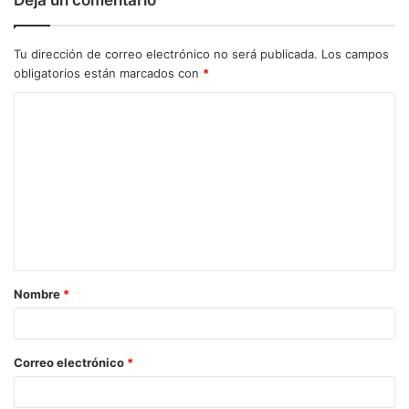
Deja un comentario
Tu dirección de correo electrónico no será publicada.
Los campos
obligatorios están marcados con
*
C
o
m
e
n
t
a
Nombre
*
r
i
o
Correo electrónico
*
*