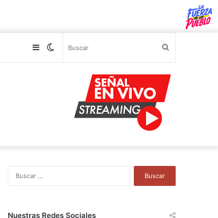
Sidebar
Switch
Buscar
skin
B
u
s
c
a
Nuestras Redes Sociales