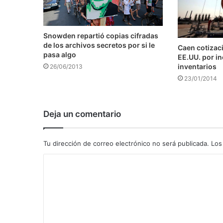
Snowden repartió copias cifradas
de los archivos secretos por si le
Caen cotizaci
pasa algo
EE.UU. por i
inventarios
26/06/2013
23/01/2014
Deja un comentario
Tu dirección de correo electrónico no será publicada.
Los
C
o
m
e
n