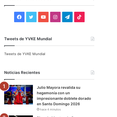
r
:
F
T
Y
I
T
T
a
w
o
n
e
i
c
i
u
s
l
k
Tweets de YVKE Mundial
e
t
T
t
e
T
Tweets de YVKE Mundial
b
t
u
a
g
o
o
e
b
g
r
k
Noticias Recientes
o
r
e
r
a
Julio Mayora revalida su
k
a
m
hegemonía con un
impresionante doblete dorado
m
en Santo Domingo 2026
hace 4 minutos