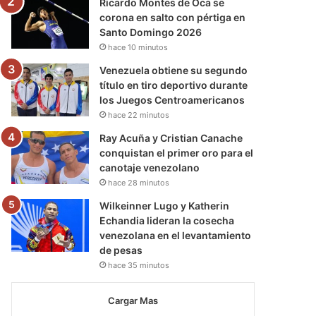
Ricardo Montes de Oca se
corona en salto con pértiga en
Santo Domingo 2026
hace 10 minutos
Venezuela obtiene su segundo
título en tiro deportivo durante
los Juegos Centroamericanos
hace 22 minutos
Ray Acuña y Cristian Canache
conquistan el primer oro para el
canotaje venezolano
hace 28 minutos
Wilkeinner Lugo y Katherin
Echandia lideran la cosecha
venezolana en el levantamiento
de pesas
hace 35 minutos
Cargar Mas