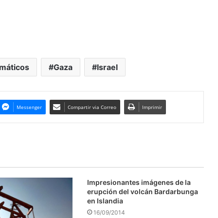
omáticos
Gaza
Israel
Messenger
Compartir via Correo
Imprimir
Impresionantes imágenes de la
erupción del volcán Bardarbunga
en Islandia
16/09/2014