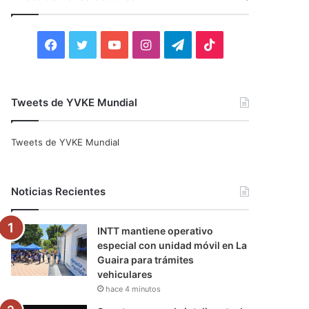
r
:
F
T
Y
I
T
T
a
w
o
n
e
i
c
i
u
s
l
k
Tweets de YVKE Mundial
e
t
T
t
e
T
Tweets de YVKE Mundial
b
t
u
a
g
o
o
e
b
g
r
k
Noticias Recientes
o
r
e
r
a
INTT mantiene operativo
k
a
m
especial con unidad móvil en La
Guaira para trámites
m
vehiculares
hace 4 minutos