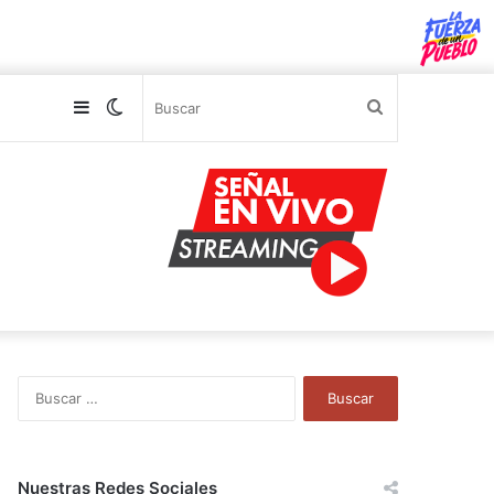
Sidebar
Switch
Buscar
skin
B
u
s
c
a
Nuestras Redes Sociales