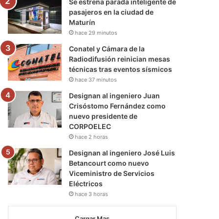
Se estrena parada inteligente de
pasajeros en la ciudad de
Maturín
hace 29 minutos
Conatel y Cámara de la
Radiodifusión reinician mesas
técnicas tras eventos sísmicos
hace 37 minutos
Designan al ingeniero Juan
Crisóstomo Fernández como
nuevo presidente de
CORPOELEC
hace 2 horas
Designan al ingeniero José Luis
Betancourt como nuevo
Viceministro de Servicios
Eléctricos
hace 3 horas
Cargar Mas