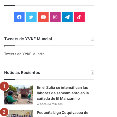
r
:
F
T
Y
I
T
T
a
w
o
n
e
i
c
i
u
s
l
k
Tweets de YVKE Mundial
e
t
T
t
e
T
Tweets de YVKE Mundial
b
t
u
a
g
o
o
e
b
g
r
k
Noticias Recientes
o
r
e
r
a
En el Zulia se intensifican las
k
a
m
labores de saneamiento en la
cañada de El Manzanillo
m
hace 34 minutos
Pequeña Liga Coquivacoa de