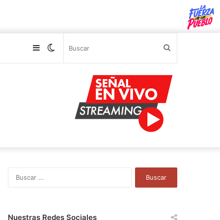
Sidebar
Switch
Buscar
skin
B
u
s
c
a
Nuestras Redes Sociales