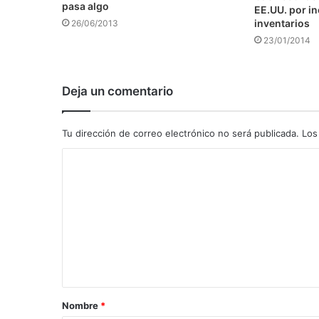
pasa algo
EE.UU. por i
inventarios
26/06/2013
23/01/2014
Deja un comentario
Tu dirección de correo electrónico no será publicada.
Los
C
o
m
e
n
t
a
Nombre
*
r