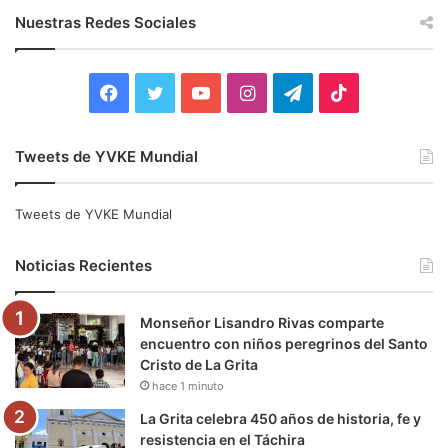
c
Nuestras Redes Sociales
a
r
:
F
T
Y
I
T
T
a
w
o
n
e
i
Tweets de YVKE Mundial
c
i
u
s
l
k
e
t
T
t
e
T
Tweets de YVKE Mundial
b
t
u
a
g
o
Noticias Recientes
o
e
b
g
r
k
Monseñor Lisandro Rivas comparte
o
r
e
r
a
encuentro con niños peregrinos del Santo
Cristo de La Grita
k
a
m
hace 1 minuto
m
La Grita celebra 450 años de historia, fe y
resistencia en el Táchira