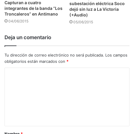
Capturan a cuatro
subestación eléctrica Soco
integrantes de la banda “Los
dejó sin luz a La Victoria
Troncaleros” en Antímano
(+Audio)
04/06/2015
05/06/2015
Deja un comentario
Tu dirección de correo electrónico no será publicada.
Los campos
obligatorios están marcados con
*
C
o
m
e
n
t
a
Nombre
*