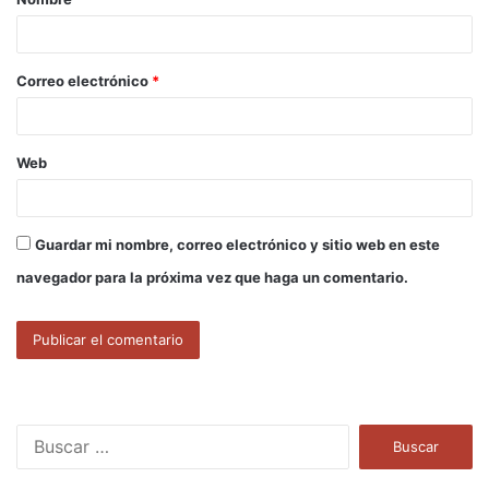
r
i
o
Correo electrónico
*
*
Web
Guardar mi nombre, correo electrónico y sitio web en este
navegador para la próxima vez que haga un comentario.
B
u
s