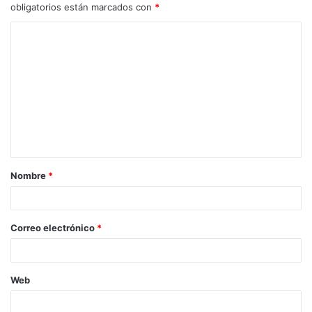
obligatorios están marcados con
*
C
o
m
e
n
t
a
Nombre
*
r
i
o
Correo electrónico
*
*
Web