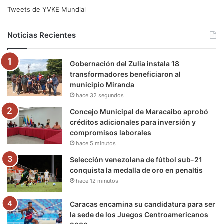
e
t
T
t
e
T
Tweets de YVKE Mundial
b
t
u
a
g
o
Noticias Recientes
o
e
b
g
r
k
Gobernación del Zulia instala 18
o
r
e
r
a
transformadores beneficiaron al
municipio Miranda
k
a
m
hace 32 segundos
m
Concejo Municipal de Maracaibo aprobó
créditos adicionales para inversión y
compromisos laborales
hace 5 minutos
Selección venezolana de fútbol sub-21
conquista la medalla de oro en penaltis
hace 12 minutos
Caracas encamina su candidatura para ser
la sede de los Juegos Centroamericanos