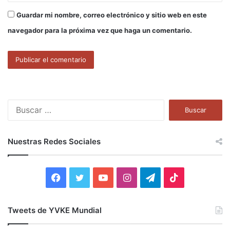
Guardar mi nombre, correo electrónico y sitio web en este
navegador para la próxima vez que haga un comentario.
B
u
s
c
Nuestras Redes Sociales
a
r
:
F
T
Y
I
T
T
a
w
o
n
e
i
Tweets de YVKE Mundial
c
i
u
s
l
k