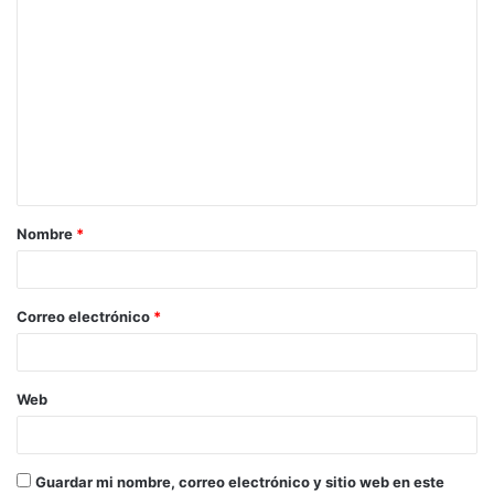
C
o
m
e
n
t
a
Nombre
*
r
i
o
Correo electrónico
*
*
Web
Guardar mi nombre, correo electrónico y sitio web en este