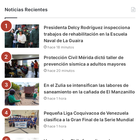
b
t
u
a
g
o
Noticias Recientes
o
e
b
g
r
k
Presidenta Delcy Rodríguez inspecciona
o
r
e
r
a
trabajos de rehabilitación en la Escuela
Naval de La Guaira
k
a
m
hace 18 minutos
m
Protección Civil Mérida dictó taller de
prevención sísmica a adultos mayores
hace 20 minutos
En el Zulia se intensifican las labores de
saneamiento en la cañada de El Manzanillo
hace 1 hora
Pequeña Liga Coquivacoa de Venezuela
clasifica a la Gran Final de la Serie Mundial
hace 1 hora