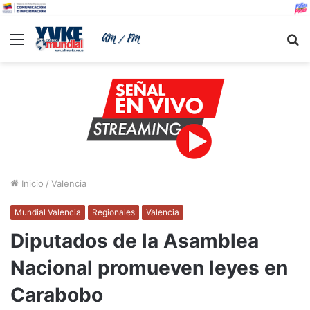
Menu
B
Inicio
/
Valencia
Mundial Valencia
Regionales
Valencia
Diputados de la Asamblea
Nacional promueven leyes en
Carabobo