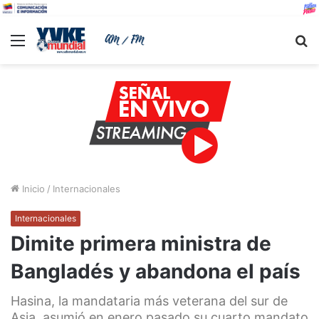
Menu
B
Inicio
/
Internacionales
Internacionales
Dimite primera ministra de
Bangladés y abandona el país
Hasina, la mandataria más veterana del sur de
Asia, asumió en enero pasado su cuarto mandato