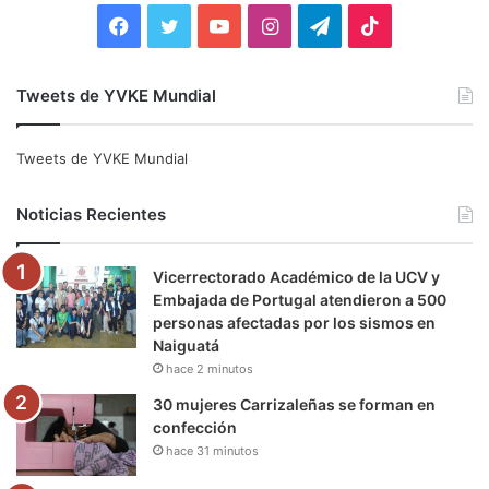
:
F
T
Y
I
T
T
a
w
o
n
e
i
Tweets de YVKE Mundial
c
i
u
s
l
k
e
t
T
t
e
T
Tweets de YVKE Mundial
b
t
u
a
g
o
Noticias Recientes
o
e
b
g
r
k
Vicerrectorado Académico de la UCV y
o
r
e
r
a
Embajada de Portugal atendieron a 500
personas afectadas por los sismos en
k
a
m
Naiguatá
hace 2 minutos
m
30 mujeres Carrizaleñas se forman en
confección
hace 31 minutos