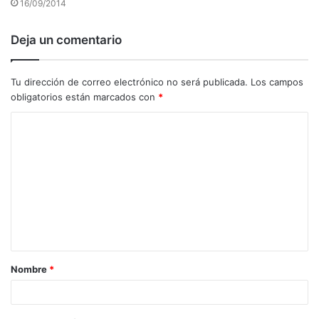
16/09/2014
Deja un comentario
Tu dirección de correo electrónico no será publicada.
Los campos
obligatorios están marcados con
*
C
o
m
e
n
t
a
Nombre
*
r
i
o