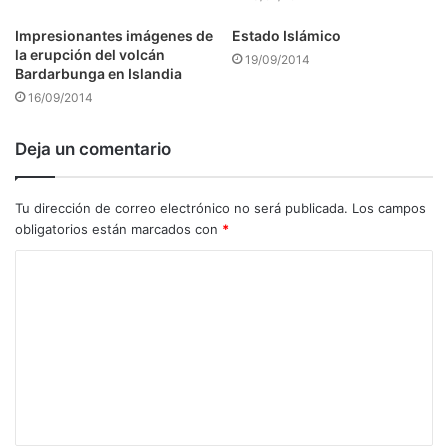
Impresionantes imágenes de
Estado Islámico
la erupción del volcán
19/09/2014
Bardarbunga en Islandia
16/09/2014
Deja un comentario
Tu dirección de correo electrónico no será publicada.
Los campos
obligatorios están marcados con
*
C
o
m
e
n
t
a