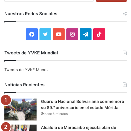
s
c
Nuestras Redes Sociales
a
r
:
F
T
Y
I
T
T
a
w
o
n
e
i
Tweets de YVKE Mundial
c
i
u
s
l
k
e
t
T
t
e
T
Tweets de YVKE Mundial
b
t
u
a
g
o
Noticias Recientes
o
e
b
g
r
k
Guardia Nacional Bolivariana conmemoró
o
r
e
r
a
su 89.° aniversario en el estado Mérida
hace 6 minutos
k
a
m
m
Alcaldía de Maracaibo ejecuta plan de