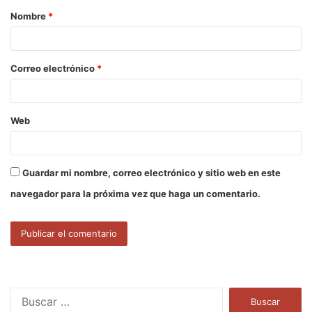
Nombre
*
r
i
o
Correo electrónico
*
*
Web
Guardar mi nombre, correo electrónico y sitio web en este
navegador para la próxima vez que haga un comentario.
B
u