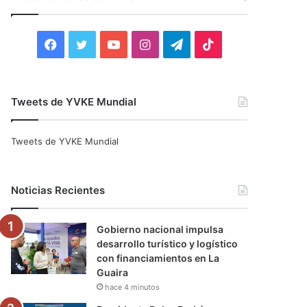
r
:
F
T
Y
I
T
T
a
w
o
n
e
i
c
i
u
s
l
k
Tweets de YVKE Mundial
e
t
T
t
e
T
Tweets de YVKE Mundial
b
t
u
a
g
o
o
e
b
g
r
k
Noticias Recientes
o
r
e
r
a
Gobierno nacional impulsa
k
a
m
desarrollo turístico y logístico
con financiamientos en La
m
Guaira
hace 4 minutos