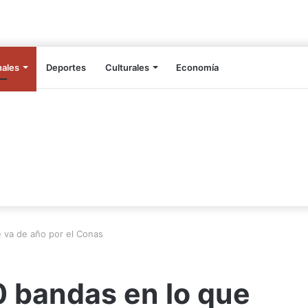
nales
Deportes
Culturales
Economía
 va de año por el Conas
 bandas en lo que