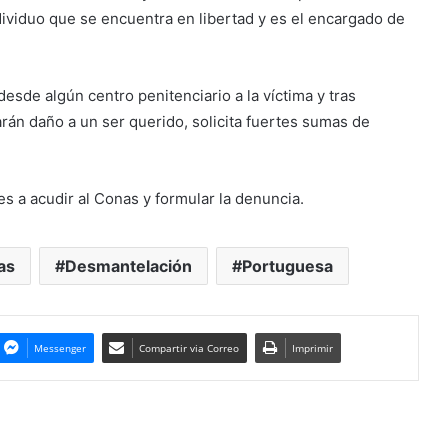
ndividuo que se encuentra en libertad y es el encargado de
desde algún centro penitenciario a la víctima y tras
arán daño a un ser querido, solicita fuertes sumas de
s a acudir al Conas y formular la denuncia.
as
Desmantelación
Portuguesa
Messenger
Compartir via Correo
Imprimir