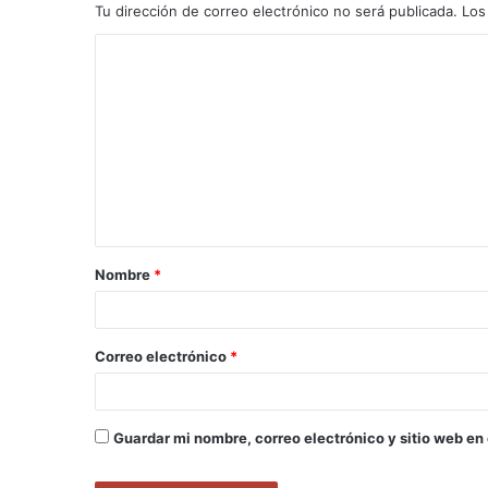
Tu dirección de correo electrónico no será publicada.
Los
C
o
m
e
n
t
a
Nombre
*
r
i
o
Correo electrónico
*
*
Guardar mi nombre, correo electrónico y sitio web en