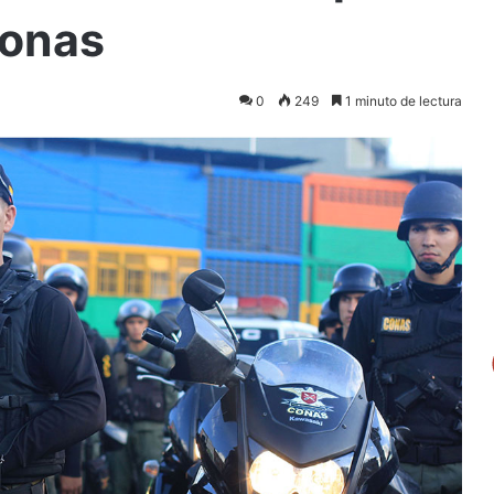
Conas
0
249
1 minuto de lectura