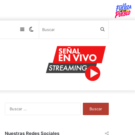
Sidebar
Switch
Buscar
skin
B
u
s
c
a
Nuestras Redes Sociales