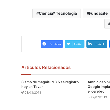
CienciaYTecnología
Fundacite
Facebook
Twitter
LinkedIn
Articulos Relacionados
Sismo de magnitud 3.5 se registró
Ambicioso n
hoy en Tovar
Google impla
el cerebro
08/03/2013
22/07/2013