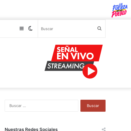
Sidebar
Switch
Buscar
skin
B
u
s
c
a
Nuestras Redes Sociales