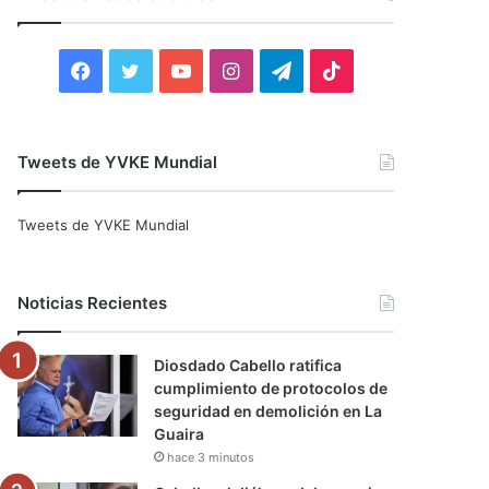
r
:
F
T
Y
I
T
T
a
w
o
n
e
i
c
i
u
s
l
k
Tweets de YVKE Mundial
e
t
T
t
e
T
Tweets de YVKE Mundial
b
t
u
a
g
o
o
e
b
g
r
k
Noticias Recientes
o
r
e
r
a
Diosdado Cabello ratifica
k
a
m
cumplimiento de protocolos de
seguridad en demolición en La
m
Guaira
hace 3 minutos