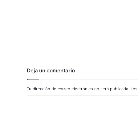
Deja un comentario
Tu dirección de correo electrónico no será publicada.
Los
C
o
m
e
n