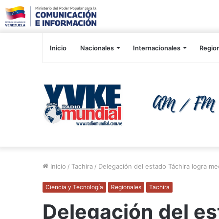
Inicio
Nacionales
Internacionales
Regio
Inicio
/
Tachira
/
Delegación del estado Táchira logra me
Ciencia y Tecnología
Regionales
Tachira
Delegación del es