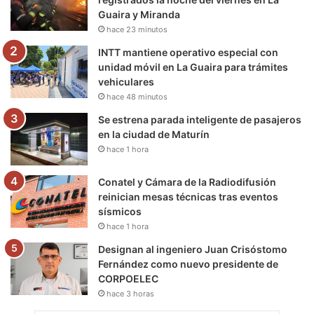
Guaira y Miranda
k
a
m
hace 23 minutos
m
INTT mantiene operativo especial con
unidad móvil en La Guaira para trámites
vehiculares
hace 48 minutos
Se estrena parada inteligente de pasajeros
en la ciudad de Maturín
hace 1 hora
Conatel y Cámara de la Radiodifusión
reinician mesas técnicas tras eventos
sísmicos
hace 1 hora
Designan al ingeniero Juan Crisóstomo
Fernández como nuevo presidente de
CORPOELEC
hace 3 horas