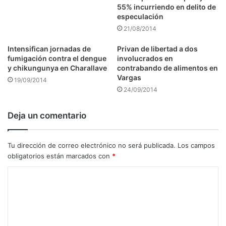
55% incurriendo en delito de
especulación
21/08/2014
Intensifican jornadas de
Privan de libertad a dos
fumigación contra el dengue
involucrados en
y chikungunya en Charallave
contrabando de alimentos en
Vargas
19/09/2014
24/09/2014
Deja un comentario
Tu dirección de correo electrónico no será publicada.
Los campos
obligatorios están marcados con
*
C
o
m
e