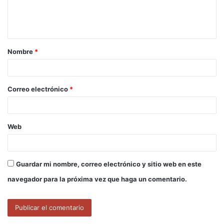
n
t
a
Nombre
*
r
i
o
Correo electrónico
*
*
Web
Guardar mi nombre, correo electrónico y sitio web en este
navegador para la próxima vez que haga un comentario.