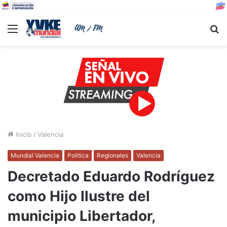
Menu
B
Inicio
/
Valencia
Mundial Valencia
Politica
Regionales
Valencia
Decretado Eduardo Rodríguez
como Hijo Ilustre del
municipio Libertador,