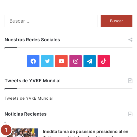
B
u
s
c
Nuestras Redes Sociales
a
r
:
F
T
Y
I
T
T
a
w
o
n
e
i
Tweets de YVKE Mundial
c
i
u
s
l
k
e
t
T
t
e
T
Tweets de YVKE Mundial
b
t
u
a
g
o
Noticias Recientes
o
e
b
g
r
k
Inédita toma de posesión presidencial en
o
r
e
r
a