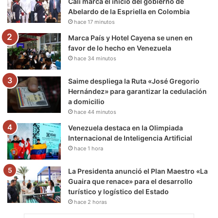
Cali marca el inicio del gobierno de
Abelardo de la Espriella en Colombia
k
a
m
hace 17 minutos
m
Marca País y Hotel Cayena se unen en
favor de lo hecho en Venezuela
hace 34 minutos
Saime despliega la Ruta «José Gregorio
Hernández» para garantizar la cedulación
a domicilio
hace 44 minutos
Venezuela destaca en la Olimpiada
Internacional de Inteligencia Artificial
hace 1 hora
La Presidenta anunció el Plan Maestro «La
Guaira que renace» para el desarrollo
turístico y logístico del Estado
hace 2 horas