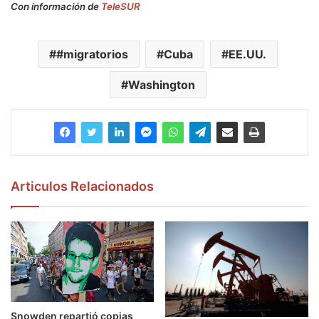
Con información de
TeleSUR
#migratorios
Cuba
EE.UU.
Washington
Articulos Relacionados
Snowden repartió copias