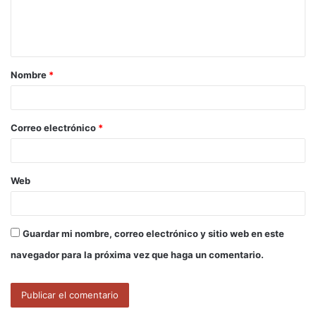
n
t
a
Nombre
*
r
i
o
Correo electrónico
*
*
Web
Guardar mi nombre, correo electrónico y sitio web en este
navegador para la próxima vez que haga un comentario.