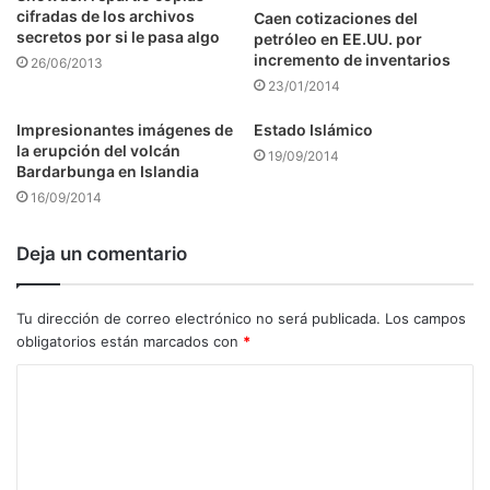
cifradas de los archivos
Caen cotizaciones del
secretos por si le pasa algo
petróleo en EE.UU. por
incremento de inventarios
26/06/2013
23/01/2014
Impresionantes imágenes de
Estado Islámico
la erupción del volcán
19/09/2014
Bardarbunga en Islandia
16/09/2014
Deja un comentario
Tu dirección de correo electrónico no será publicada.
Los campos
obligatorios están marcados con
*
C
o
m
e