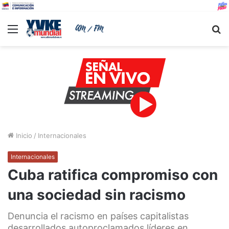
Menu
B
Inicio
/
Internacionales
Internacionales
Cuba ratifica compromiso con
una sociedad sin racismo
Denuncia el racismo en países capitalistas
desarrollados autoproclamados líderes en