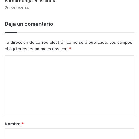
Bardarbunga en Islandia
16/09/2014
Deja un comentario
Tu dirección de correo electrónico no será publicada.
Los campos
obligatorios están marcados con
*
C
o
m
e
n
t
a
Nombre
*
r
i