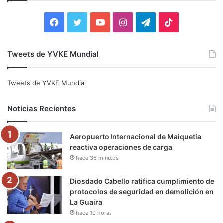
r
:
F
T
Y
I
T
T
a
w
o
n
e
i
Tweets de YVKE Mundial
c
i
u
s
l
k
e
t
T
t
e
T
Tweets de YVKE Mundial
b
t
u
a
g
o
Noticias Recientes
o
e
b
g
r
k
Aeropuerto Internacional de Maiquetía
o
r
e
r
a
reactiva operaciones de carga
hace 36 minutos
k
a
m
m
Diosdado Cabello ratifica cumplimiento de
protocolos de seguridad en demolición en
La Guaira
hace 10 horas