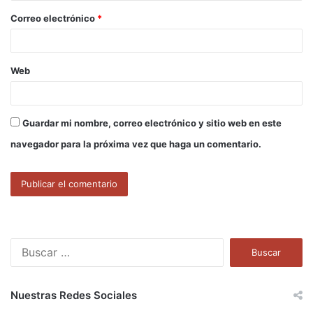
o
Correo electrónico
*
*
Web
Guardar mi nombre, correo electrónico y sitio web en este
navegador para la próxima vez que haga un comentario.
B
u
s
c
Nuestras Redes Sociales
a