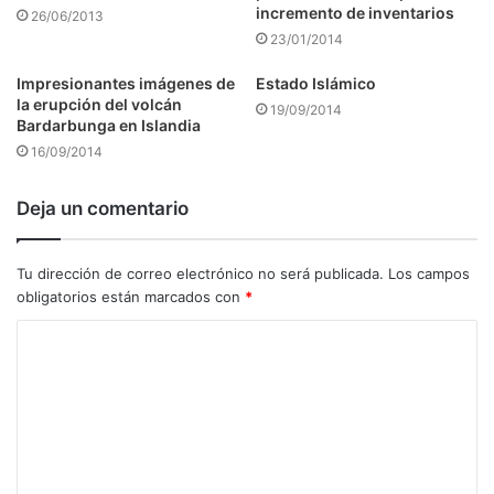
incremento de inventarios
26/06/2013
23/01/2014
Impresionantes imágenes de
Estado Islámico
la erupción del volcán
19/09/2014
Bardarbunga en Islandia
16/09/2014
Deja un comentario
Tu dirección de correo electrónico no será publicada.
Los campos
obligatorios están marcados con
*
C
o
m
e
n