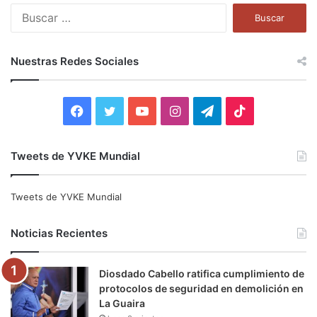
B
u
s
c
Nuestras Redes Sociales
a
r
:
F
T
Y
I
T
T
a
w
o
n
e
i
Tweets de YVKE Mundial
c
i
u
s
l
k
e
t
T
t
e
T
Tweets de YVKE Mundial
b
t
u
a
g
o
Noticias Recientes
o
e
b
g
r
k
Diosdado Cabello ratifica cumplimiento de
o
r
e
r
a
protocolos de seguridad en demolición en
La Guaira
k
a
m