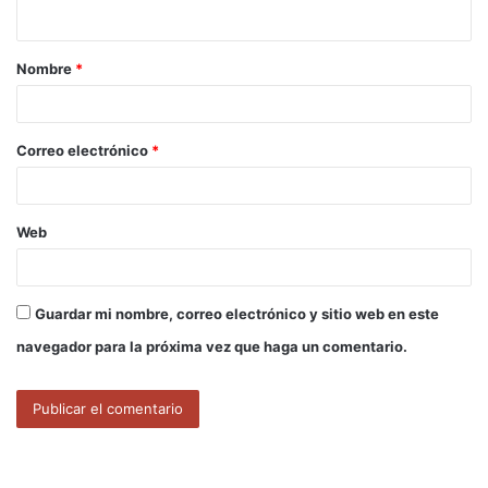
t
a
Nombre
*
r
i
o
Correo electrónico
*
*
Web
Guardar mi nombre, correo electrónico y sitio web en este
navegador para la próxima vez que haga un comentario.