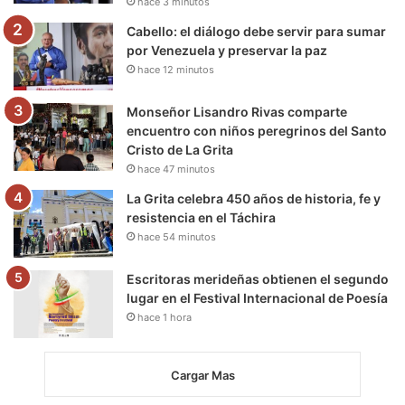
hace 3 minutos
m
Cabello: el diálogo debe servir para sumar
por Venezuela y preservar la paz
hace 12 minutos
Monseñor Lisandro Rivas comparte
encuentro con niños peregrinos del Santo
Cristo de La Grita
hace 47 minutos
La Grita celebra 450 años de historia, fe y
resistencia en el Táchira
hace 54 minutos
Escritoras merideñas obtienen el segundo
lugar en el Festival Internacional de Poesía
hace 1 hora
Cargar Mas