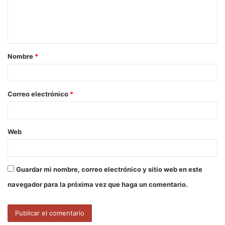
n
t
a
Nombre
*
r
i
o
Correo electrónico
*
*
Web
Guardar mi nombre, correo electrónico y sitio web en este
navegador para la próxima vez que haga un comentario.