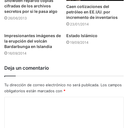
Snowden repartió copias
cifradas de los archivos
Caen cotizaciones del
secretos por si le pasa algo
petróleo en EE.UU. por
incremento de inventarios
26/06/2013
23/01/2014
Impresionantes imágenes de
Estado Islámico
la erupción del volcán
19/09/2014
Bardarbunga en Islandia
16/09/2014
Deja un comentario
Tu dirección de correo electrónico no será publicada.
Los campos
obligatorios están marcados con
*
C
o
m
e