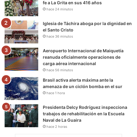
fe a La Grita en sus 416 años
hace 24 minutos
k
a
m
m
Iglesia de Táchira aboga por la dignidad en
el Santo Cristo
hace 36 minutos
Aeropuerto Internacional de Maiquetía
reanuda oficialmente operaciones de
carga aérea internacional
hace 56 minutos
Brasil activa alerta máxima ante la
amenaza de un ciclón bomba en el sur
hace 1 hora
Presidenta Delcy Rodríguez inspecciona
trabajos de rehabilitación en la Escuela
Naval de La Guaira
hace 2 horas