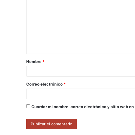
o
m
e
n
t
a
Nombre
*
r
i
o
Correo electrónico
*
*
Guardar mi nombre, correo electrónico y sitio web en