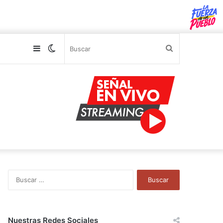
Sidebar
Switch
Buscar
skin
B
u
s
c
a
Nuestras Redes Sociales