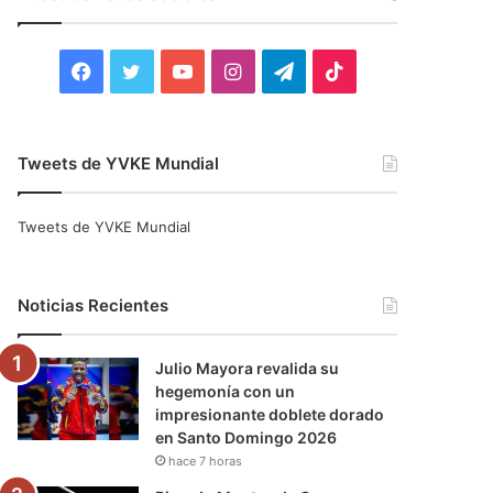
r
:
F
T
Y
I
T
T
a
w
o
n
e
i
c
i
u
s
l
k
Tweets de YVKE Mundial
e
t
T
t
e
T
Tweets de YVKE Mundial
b
t
u
a
g
o
o
e
b
g
r
k
Noticias Recientes
o
r
e
r
a
Julio Mayora revalida su
k
a
m
hegemonía con un
impresionante doblete dorado
m
en Santo Domingo 2026
hace 7 horas