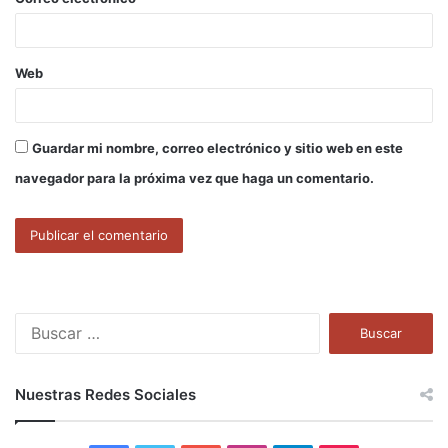
*
Web
Guardar mi nombre, correo electrónico y sitio web en este
navegador para la próxima vez que haga un comentario.
B
u
s
c
Nuestras Redes Sociales
a
r