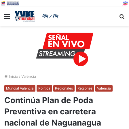
Menu
B
Inicio
/
Valencia
Mundial Valencia
Politica
Regionales
Regiones
Valencia
Continúa Plan de Poda
Preventiva en carretera
nacional de Naguanagua