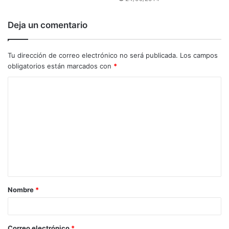
Deja un comentario
Tu dirección de correo electrónico no será publicada.
Los campos
obligatorios están marcados con
*
C
o
m
e
n
t
a
Nombre
*
r
i
o
Correo electrónico
*