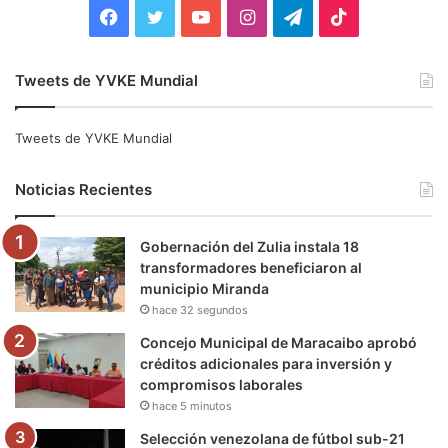
:
F
T
Y
I
T
T
a
w
o
n
e
i
Tweets de YVKE Mundial
c
i
u
s
l
k
e
t
T
t
e
T
Tweets de YVKE Mundial
b
t
u
a
g
o
Noticias Recientes
o
e
b
g
r
k
Gobernación del Zulia instala 18
o
r
e
r
a
transformadores beneficiaron al
municipio Miranda
k
a
m
hace 32 segundos
m
Concejo Municipal de Maracaibo aprobó
créditos adicionales para inversión y
compromisos laborales
hace 5 minutos
Selección venezolana de fútbol sub-21