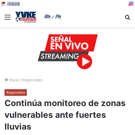
Menu
B
Inicio
/
Regionales
Regionales
Continúa monitoreo de zonas
vulnerables ante fuertes
lluvias