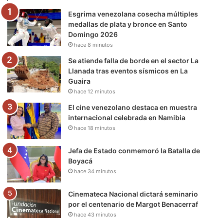
Esgrima venezolana cosecha múltiples
o
r
e
r
a
medallas de plata y bronce en Santo
Domingo 2026
k
a
m
hace 8 minutos
m
Se atiende falla de borde en el sector La
Llanada tras eventos sísmicos en La
Guaira
hace 12 minutos
El cine venezolano destaca en muestra
internacional celebrada en Namibia
hace 18 minutos
Jefa de Estado conmemoró la Batalla de
Boyacá
hace 34 minutos
Cinemateca Nacional dictará seminario
por el centenario de Margot Benacerraf
hace 43 minutos