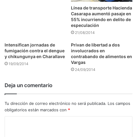
Línea de transporte Hacienda
Casarapa aumentó pasaje en
55% incurriendo en delito de
especulación
21/08/2014
Intensifican jornadas de
Privan de libertad a dos
fumigación contra el dengue
involucrados en
y chikungunya en Charallave
contrabando de alimentos en
Vargas
19/09/2014
24/09/2014
Deja un comentario
Tu dirección de correo electrónico no será publicada.
Los campos
obligatorios están marcados con
*
C
o