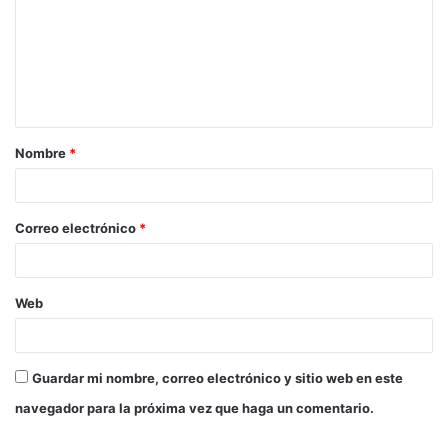
m
e
n
t
a
Nombre
*
r
i
o
Correo electrónico
*
*
Web
Guardar mi nombre, correo electrónico y sitio web en este
navegador para la próxima vez que haga un comentario.