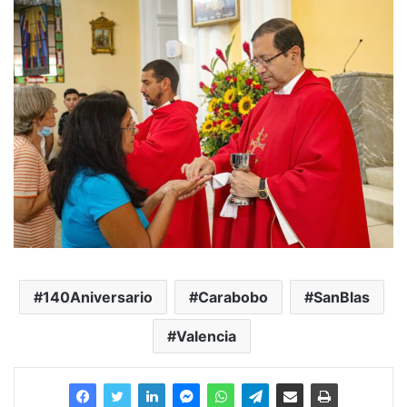
140Aniversario
Carabobo
SanBlas
Valencia