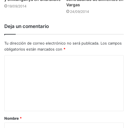
Vargas
19/09/2014
24/09/2014
Deja un comentario
Tu dirección de correo electrónico no será publicada.
Los campos
obligatorios están marcados con
*
C
o
m
e
n
t
a
Nombre
*
r
i