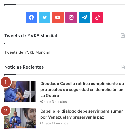
a
r
:
F
T
Y
I
T
T
a
w
o
n
e
i
Tweets de YVKE Mundial
c
i
u
s
l
k
e
t
T
t
e
T
Tweets de YVKE Mundial
b
t
u
a
g
o
Noticias Recientes
o
e
b
g
r
k
Diosdado Cabello ratifica cumplimiento de
o
r
e
r
a
protocolos de seguridad en demolición en
La Guaira
k
a
m
hace 3 minutos
m
Cabello: el diálogo debe servir para sumar
por Venezuela y preservar la paz
hace 12 minutos