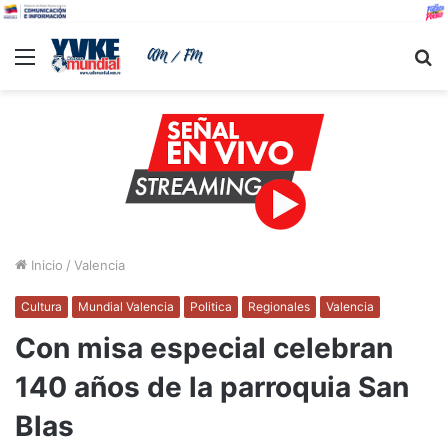
Menu
B
Inicio
/
Valencia
Cultura
Mundial Valencia
Politica
Regionales
Valencia
Con misa especial celebran
140 años de la parroquia San
Blas