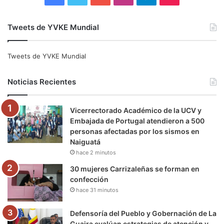
a
w
o
n
e
i
Tweets de YVKE Mundial
c
i
u
s
l
k
e
t
T
t
e
T
Tweets de YVKE Mundial
b
t
u
a
g
o
Noticias Recientes
o
e
b
g
r
k
Vicerrectorado Académico de la UCV y
o
r
e
r
a
Embajada de Portugal atendieron a 500
personas afectadas por los sismos en
k
a
m
Naiguatá
hace 2 minutos
m
30 mujeres Carrizaleñas se forman en
confección
hace 31 minutos
Defensoría del Pueblo y Gobernación de La
Guaira evalúan estrategias de atención y