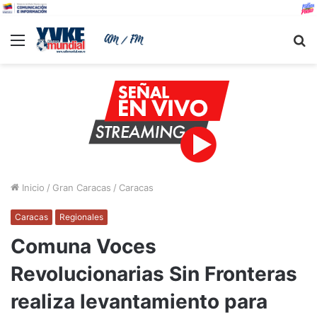
Menu
B
Inicio
/
Gran Caracas
/
Caracas
Caracas
Regionales
Comuna Voces
Revolucionarias Sin Fronteras
realiza levantamiento para