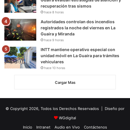
recuperación tras sismos
hace 8 horas
Autoridades controlan dos incendios
registrados la noche del viernes en La
Guaira y Miranda
hace 9 horas
INTT mantiene operativo especial con
unidad móvil en La Guaira para trámites
vehiculares
hace 10 horas
Cargar Mas
© Copyright 2026, Todos los Derechos Reservados | Diseño por
WGdigital
Inicio
Intranet
Audio en Vivo
Contáctenos