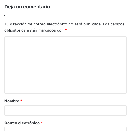
Deja un comentario
Tu dirección de correo electrónico no será publicada.
Los campos
obligatorios están marcados con
*
C
o
m
e
n
t
a
Nombre
*
r
i
o
Correo electrónico
*
*