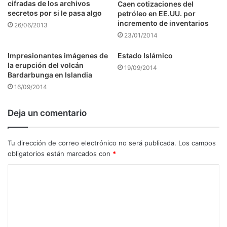
cifradas de los archivos
Caen cotizaciones del
secretos por si le pasa algo
petróleo en EE.UU. por
incremento de inventarios
26/06/2013
23/01/2014
Impresionantes imágenes de
Estado Islámico
la erupción del volcán
19/09/2014
Bardarbunga en Islandia
16/09/2014
Deja un comentario
Tu dirección de correo electrónico no será publicada.
Los campos
obligatorios están marcados con
*
C
o
m
e