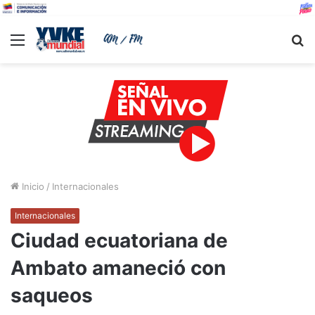
Menu
B
Inicio
/
Internacionales
Internacionales
Ciudad ecuatoriana de
Ambato amaneció con
saqueos