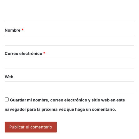
n
t
a
Nombre
*
r
i
o
Correo electrónico
*
*
Web
Guardar mi nombre, correo electrónico y sitio web en este
navegador para la próxima vez que haga un comentario.