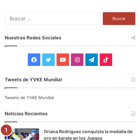
B
u
s
c
Nuestras Redes Sociales
a
r
:
F
T
Y
I
T
T
a
w
o
n
e
i
Tweets de YVKE Mundial
c
i
u
s
l
k
e
t
T
t
e
T
Tweets de YVKE Mundial
b
t
u
a
g
o
Noticias Recientes
o
e
b
g
r
k
Oriana Rodríguez conquista la medalla de
o
r
e
r
a
oro en karate en los Juegos