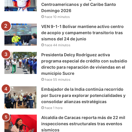
Centroamericanos y del Caribe Santo
k
a
m
Domingo 2026
hace 10 minutos
m
VEN 9-1-1 Bolívar mantiene activo centro
de acopio y campamento transitorio tras
sismos del 24 de junio
hace 44 minutos
Presidenta Delcy Rodríguez activa
programa especial de crédito con subsidio
directo para reparación de viviendas en el
municipio Sucre
hace 55 minutos
Embajador de la India continúa recorrido
por Sucre para explorar potencialidades y
consolidar alianzas estratégicas
hace 1 hora
Alcaldía de Caracas reporta más de 22 mil
inspecciones estructurales tras eventos
sísmicos