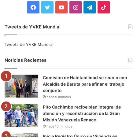
:
F
T
Y
I
T
T
a
w
o
n
e
i
Tweets de YVKE Mundial
c
i
u
s
l
k
e
t
T
t
e
T
Tweets de YVKE Mundial
b
t
u
a
g
o
Noticias Recientes
o
e
b
g
r
k
Comisión de Habitabilidad se reunió con
o
r
e
r
a
Alcaldía de Baruta para afinar el trabajo
conjunto
k
a
m
hace 9 minutos
m
Pito Cachimbo recibe plan integral de
atención y reconstrucción de la Gran
Misión Venezuela Renace
hace 10 minutos
Inicia Registro Único de Vivienda en