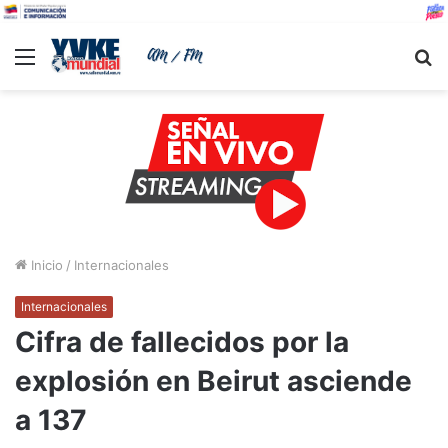
Menu
B
Inicio
/
Internacionales
Internacionales
Cifra de fallecidos por la
explosión en Beirut asciende
a 137