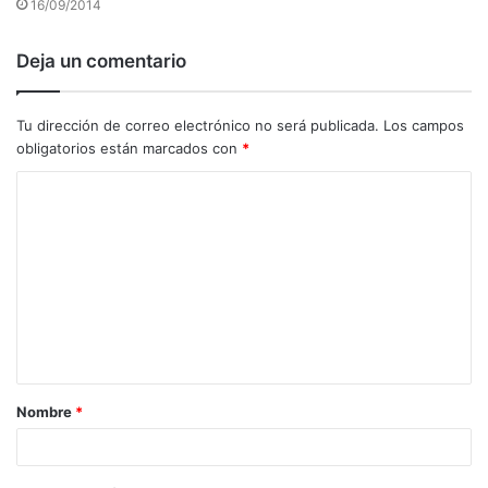
16/09/2014
Deja un comentario
Tu dirección de correo electrónico no será publicada.
Los campos
obligatorios están marcados con
*
C
o
m
e
n
t
a
Nombre
*
r
i
o