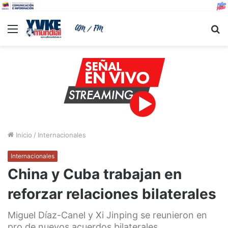
Menu
B
Inicio
/
Internacionales
Internacionales
China y Cuba trabajan en
reforzar relaciones bilaterales
Miguel Díaz-Canel y Xi Jinping se reunieron en
pro de nuevos acuerdos bilaterales