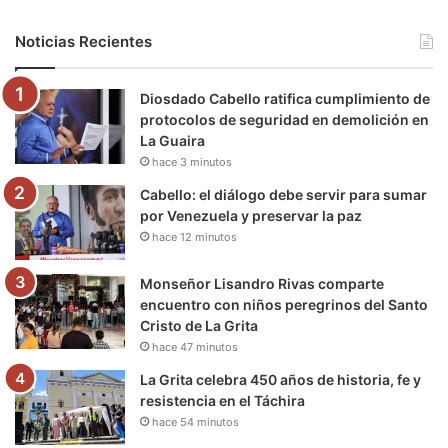
b
t
u
a
g
o
Noticias Recientes
o
e
b
g
r
k
Diosdado Cabello ratifica cumplimiento de
o
r
e
r
a
protocolos de seguridad en demolición en
La Guaira
k
a
m
hace 3 minutos
m
Cabello: el diálogo debe servir para sumar
por Venezuela y preservar la paz
hace 12 minutos
Monseñor Lisandro Rivas comparte
encuentro con niños peregrinos del Santo
Cristo de La Grita
hace 47 minutos
La Grita celebra 450 años de historia, fe y
resistencia en el Táchira
hace 54 minutos