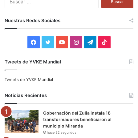
u
s
c
Nuestras Redes Sociales
a
r
:
F
T
Y
I
T
T
a
w
o
n
e
i
Tweets de YVKE Mundial
c
i
u
s
l
k
e
t
T
t
e
T
Tweets de YVKE Mundial
b
t
u
a
g
o
Noticias Recientes
o
e
b
g
r
k
Gobernación del Zulia instala 18
o
r
e
r
a
transformadores beneficiaron al
municipio Miranda
k
a
m
hace 32 segundos