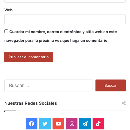
Web
Guardar mi nombre, correo electrónico y sitio web en este
navegador para la próxima vez que haga un comentario.
B
u
s
c
Nuestras Redes Sociales
a
r
:
F
T
Y
I
T
T