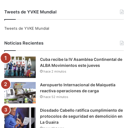
a
w
o
n
e
i
Tweets de YVKE Mundial
c
i
u
s
l
k
e
t
T
t
e
T
Tweets de YVKE Mundial
b
t
u
a
g
o
Noticias Recientes
o
e
b
g
r
k
Cuba recibe la IV Asamblea Continental de
o
r
e
r
a
ALBA Movimientos este jueves
hace 2 minutos
k
a
m
m
Aeropuerto Internacional de Maiquetía
reactiva operaciones de carga
hace 52 minutos
Diosdado Cabello ratifica cumplimiento de
protocolos de seguridad en demolición en
La Guaira