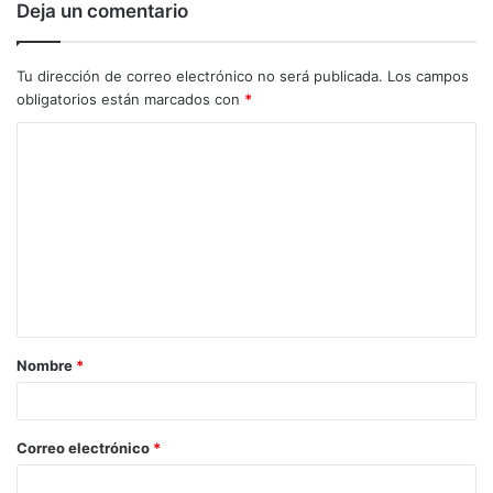
Deja un comentario
Tu dirección de correo electrónico no será publicada.
Los campos
obligatorios están marcados con
*
C
o
m
e
n
t
a
Nombre
*
r
i
o
Correo electrónico
*
*