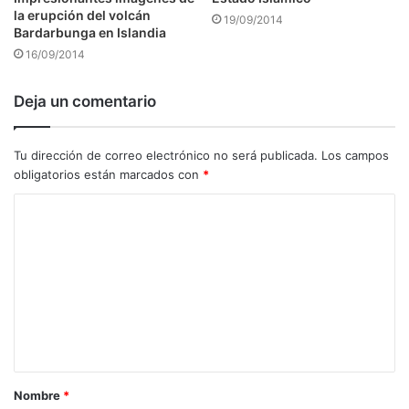
la erupción del volcán
19/09/2014
Bardarbunga en Islandia
16/09/2014
Deja un comentario
Tu dirección de correo electrónico no será publicada.
Los campos
obligatorios están marcados con
*
C
o
m
e
n
t
a
Nombre
*
r