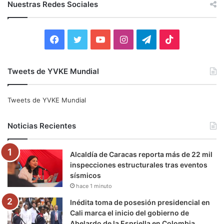
c
Nuestras Redes Sociales
a
r
:
F
T
Y
I
T
T
a
w
o
n
e
i
Tweets de YVKE Mundial
c
i
u
s
l
k
e
t
T
t
e
T
Tweets de YVKE Mundial
b
t
u
a
g
o
Noticias Recientes
o
e
b
g
r
k
Alcaldía de Caracas reporta más de 22 mil
o
r
e
r
a
inspecciones estructurales tras eventos
sísmicos
k
a
m
hace 1 minuto
m
Inédita toma de posesión presidencial en
Cali marca el inicio del gobierno de
Abelardo de la Espriella en Colombia