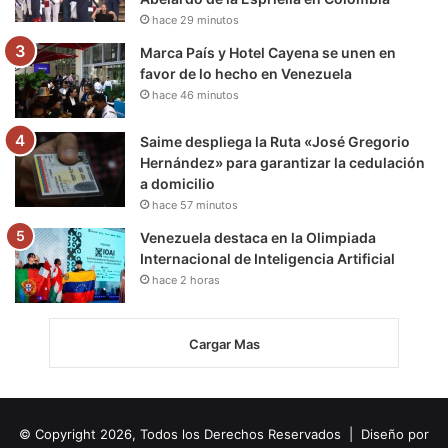
hace 29 minutos
Marca País y Hotel Cayena se unen en
favor de lo hecho en Venezuela
hace 46 minutos
Saime despliega la Ruta «José Gregorio
Hernández» para garantizar la cedulación
a domicilio
hace 57 minutos
Venezuela destaca en la Olimpiada
Internacional de Inteligencia Artificial
hace 2 horas
Cargar Mas
© Copyright 2026, Todos los Derechos Reservados | Diseño por