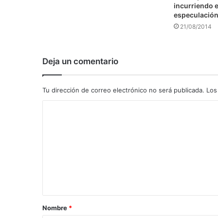
incurriendo e
especulació
21/08/2014
Deja un comentario
Tu dirección de correo electrónico no será publicada.
Los
C
o
m
e
n
t
a
Nombre
*
r