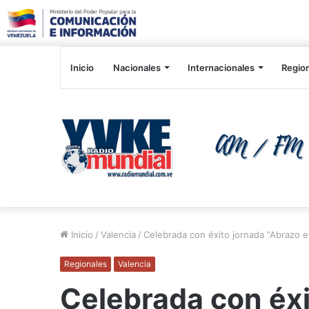
Inicio
Nacionales
Internacionales
Regio
Inicio
/
Valencia
/
Celebrada con éxito jornada “Abrazo 
Regionales
Valencia
Celebrada con éxi