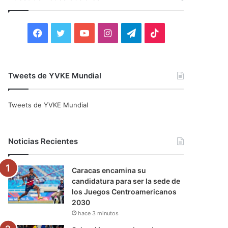
r
:
F
T
Y
I
T
T
a
w
o
n
e
i
c
i
u
s
l
k
Tweets de YVKE Mundial
e
t
T
t
e
T
Tweets de YVKE Mundial
b
t
u
a
g
o
o
e
b
g
r
k
Noticias Recientes
o
r
e
r
a
Caracas encamina su
k
a
m
candidatura para ser la sede de
los Juegos Centroamericanos
m
2030
hace 3 minutos