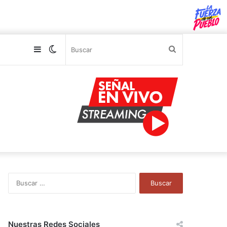
Sidebar
Switch
Buscar
skin
B
u
s
c
a
Nuestras Redes Sociales