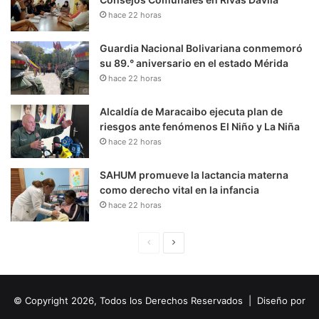
hace 22 horas
Guardia Nacional Bolivariana conmemoró
su 89.° aniversario en el estado Mérida
hace 22 horas
Alcaldía de Maracaibo ejecuta plan de
riesgos ante fenómenos El Niño y La Niña
hace 22 horas
SAHUM promueve la lactancia materna
como derecho vital en la infancia
hace 22 horas
P
S
á
i
g
g
© Copyright 2026, Todos los Derechos Reservados | Diseño por
i
u