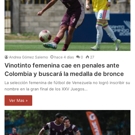
Andrea Gómez Salerno
hace 4 días
0
27
Vinotinto femenina cae en penales ante
Colombia y buscará la medalla de bronce
La selección femenina de fútbol de Venezuela no logró inscribir su
nombre en la gran final de los XXV Juegos…
Ver Mas »