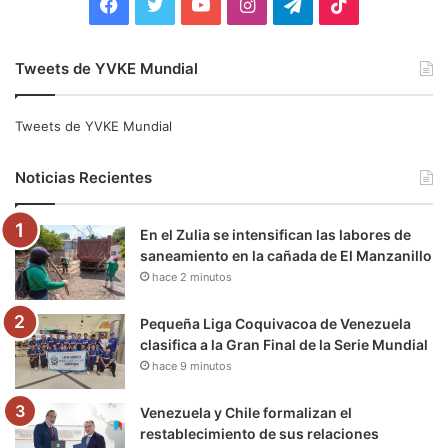
F
T
Y
I
T
T
a
w
o
n
e
i
Tweets de YVKE Mundial
c
i
u
s
l
k
e
t
T
t
e
T
Tweets de YVKE Mundial
b
t
u
a
g
o
Noticias Recientes
o
e
b
g
r
k
En el Zulia se intensifican las labores de
o
r
e
r
a
saneamiento en la cañada de El Manzanillo
hace 2 minutos
k
a
m
m
Pequeña Liga Coquivacoa de Venezuela
clasifica a la Gran Final de la Serie Mundial
hace 9 minutos
Venezuela y Chile formalizan el
restablecimiento de sus relaciones