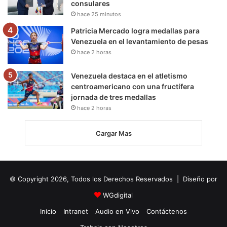
consulares
hace 25 minutos
Patricia Mercado logra medallas para
Venezuela en el levantamiento de pesas
hace 2 horas
Venezuela destaca en el atletismo
centroamericano con una fructífera
jornada de tres medallas
hace 2 horas
Cargar Mas
© Copyright 2026, Todos los Derechos Reservados | Diseño por
WGdigital
Inicio
Intranet
Audio en Vivo
Contáctenos