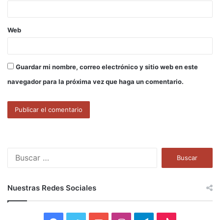
*
Web
Guardar mi nombre, correo electrónico y sitio web en este
navegador para la próxima vez que haga un comentario.
B
u
s
c
Nuestras Redes Sociales
a
r
: