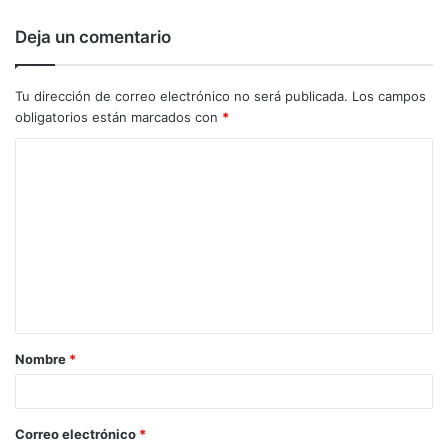
Deja un comentario
Tu dirección de correo electrónico no será publicada.
Los campos
obligatorios están marcados con
*
C
o
m
e
n
t
a
Nombre
*
r
i
o
Correo electrónico
*