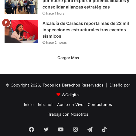
por Sucre para explorar potencialidades y
consolidar alianzas estratégicas
hace 1 hora
Alcaldía de Caracas reporta más de 22 mil
inspecciones estructurales tras eventos
sísmicos
hace 2 horas
Cargar Mas
© Copyright 2026, Todos los Derechos Reservados | Diseño por
WGdigital
Inicio
Intranet
Audio en Vivo
Contáctenos
Trabaja con Nosotros
Facebook
Twitter
YouTube
Instagram
Telegram
TikTok