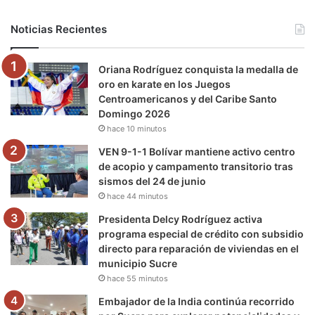
b
t
u
a
g
o
Noticias Recientes
o
e
b
g
r
k
Oriana Rodríguez conquista la medalla de
o
r
e
r
a
oro en karate en los Juegos
Centroamericanos y del Caribe Santo
k
a
m
Domingo 2026
hace 10 minutos
m
VEN 9-1-1 Bolívar mantiene activo centro
de acopio y campamento transitorio tras
sismos del 24 de junio
hace 44 minutos
Presidenta Delcy Rodríguez activa
programa especial de crédito con subsidio
directo para reparación de viviendas en el
municipio Sucre
hace 55 minutos
Embajador de la India continúa recorrido