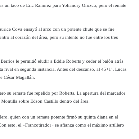
tras un taco de Eric Ramírez para Yohandry Orozco, pero el remate
aurice Cova ensayó al arco con un potente chute que se fue
entro al corazón del área, pero su intento no fue entre los tres
Berríos le permitió eludir a Eddie Roberts y ceder el balón atrás
a rival en segunda instancia. Antes del descanso, al 45+1’, Lucas
de César Magallán.
pero su remate fue repelido por Roberts. La apertura del marcador
é Montilla sobre Edson Castillo dentro del área.
ero, quien con un remate potente firmó su quinta diana en el
Con esto, el «Francotirador» se afianza como el máximo artillero