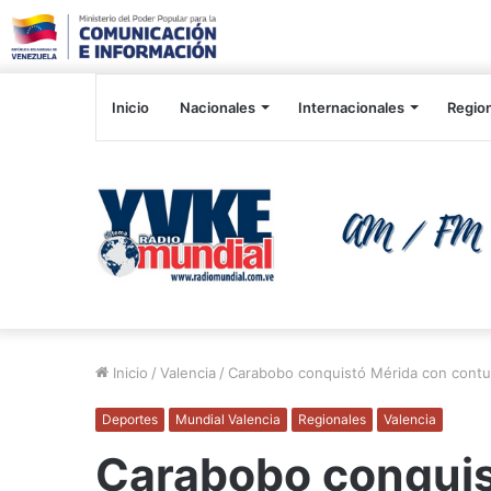
Inicio
Nacionales
Internacionales
Regio
Inicio
/
Valencia
/
Carabobo conquistó Mérida con contun
Deportes
Mundial Valencia
Regionales
Valencia
Carabobo conquis