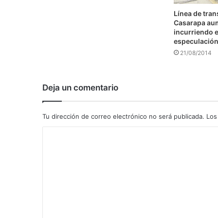
Línea de tra
Casarapa au
incurriendo e
especulació
21/08/2014
Deja un comentario
Tu dirección de correo electrónico no será publicada.
Los
C
o
m
e
n
t