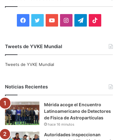
r
:
F
T
Y
I
T
T
a
w
o
n
e
i
c
i
u
s
l
k
Tweets de YVKE Mundial
e
t
T
t
e
T
Tweets de YVKE Mundial
b
t
u
a
g
o
o
e
b
g
r
k
Noticias Recientes
o
r
e
r
a
Mérida acoge el Encuentro
k
a
m
Latinoamericano de Detectores
de Física de Astropartículas
m
hace 16 minutos
Autoridades inspeccionan