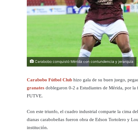
Carabobo conquistó Mérida con contundencia y jerarquía
Carabobo Fútbol Club
hizo gala de su buen juego, pegad
granates
doblegaron 0-2 a Estudiantes de Mérida, por la
FUTVE.
Con este triunfo, el cuadro industrial comparte la cima d
dianas carabobeñas fueron obra de Edson Tortolero y Loure
institución.