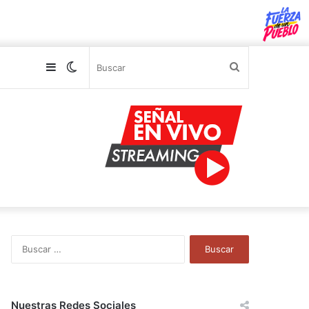
Sidebar
Switch
Buscar
skin
B
u
s
c
a
Nuestras Redes Sociales