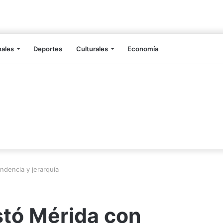
nales
Deportes
Culturales
Economía
dencia y jerarquía
tó Mérida con