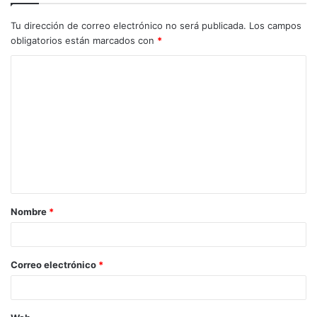
Tu dirección de correo electrónico no será publicada.
Los campos
obligatorios están marcados con
*
C
o
m
e
n
t
a
Nombre
*
r
i
o
Correo electrónico
*
*