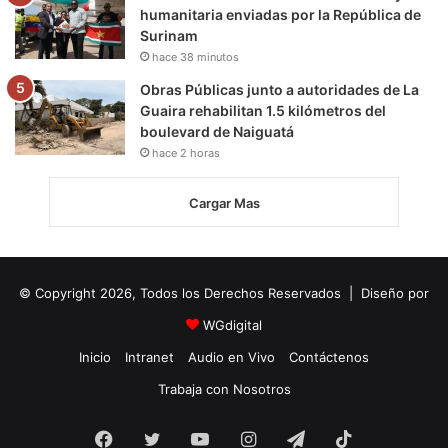
humanitaria enviadas por la República de
Surinam
hace 38 minutos
Obras Públicas junto a autoridades de La
Guaira rehabilitan 1.5 kilómetros del
boulevard de Naiguatá
hace 2 horas
Cargar Mas
© Copyright 2026, Todos los Derechos Reservados | Diseño por
WGdigital
Inicio
Intranet
Audio en Vivo
Contáctenos
Trabaja con Nosotros
Facebook
Twitter
YouTube
Instagram
Telegram
TikTok