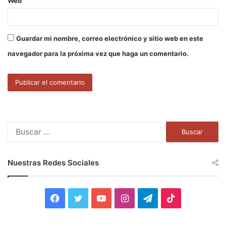
Web
Guardar mi nombre, correo electrónico y sitio web en este
navegador para la próxima vez que haga un comentario.
B
u
s
c
Nuestras Redes Sociales
a
r
:
F
T
Y
I
T
T
a
w
o
n
e
i