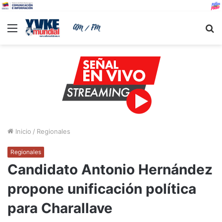
Menu
B
Inicio
/
Regionales
Regionales
Candidato Antonio Hernández
propone unificación política
para Charallave