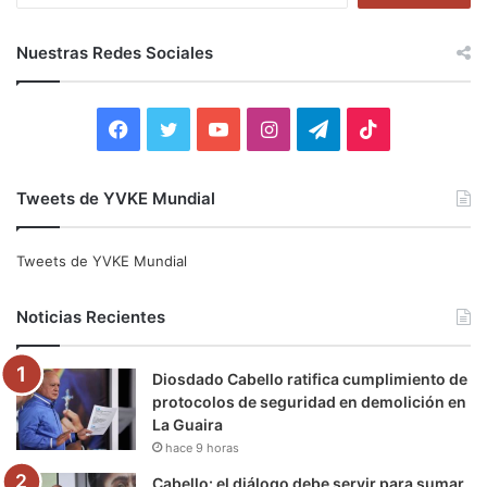
s
c
Nuestras Redes Sociales
a
r
:
F
T
Y
I
T
T
a
w
o
n
e
i
Tweets de YVKE Mundial
c
i
u
s
l
k
e
t
T
t
e
T
Tweets de YVKE Mundial
b
t
u
a
g
o
Noticias Recientes
o
e
b
g
r
k
Diosdado Cabello ratifica cumplimiento de
o
r
e
r
a
protocolos de seguridad en demolición en
La Guaira
k
a
m
hace 9 horas
m
Cabello: el diálogo debe servir para sumar