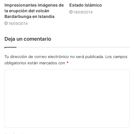
Impresionantes imágenes de
Estado Islámico
la erupción del volcán
19/09/2014
Bardarbunga en Islandia
16/09/2014
Deja un comentario
Tu dirección de correo electrónico no será publicada.
Los campos
obligatorios están marcados con
*
C
o
m
e
n
t
a