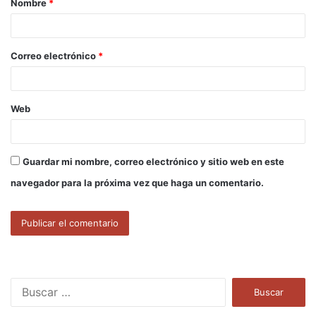
Nombre
*
r
i
o
Correo electrónico
*
*
Web
Guardar mi nombre, correo electrónico y sitio web en este
navegador para la próxima vez que haga un comentario.
B
u
s