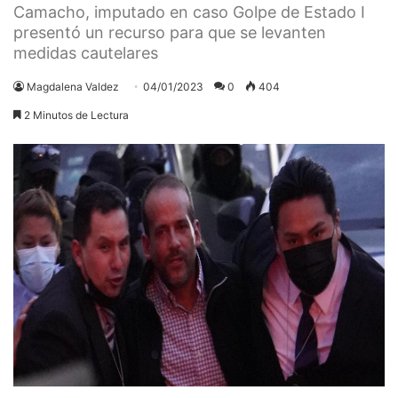
Camacho, imputado en caso Golpe de Estado I
presentó un recurso para que se levanten
medidas cautelares
Magdalena Valdez
04/01/2023
0
404
2 Minutos de Lectura