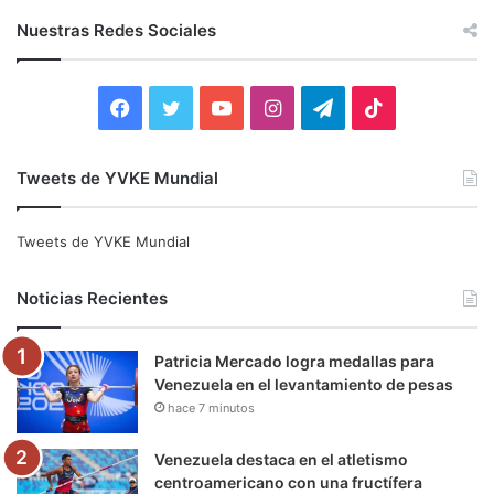
c
Nuestras Redes Sociales
a
r
:
F
T
Y
I
T
T
a
w
o
n
e
i
Tweets de YVKE Mundial
c
i
u
s
l
k
e
t
T
t
e
T
Tweets de YVKE Mundial
b
t
u
a
g
o
Noticias Recientes
o
e
b
g
r
k
Patricia Mercado logra medallas para
o
r
e
r
a
Venezuela en el levantamiento de pesas
hace 7 minutos
k
a
m
m
Venezuela destaca en el atletismo
centroamericano con una fructífera