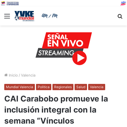
Menu
B
Inicio
/
Valencia
Mundial Valencia
Politica
Regionales
Salud
Valencia
CAI Carabobo promueve la
inclusión integral con la
semana “Vínculos