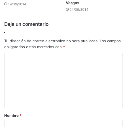
Vargas
19/09/2014
24/09/2014
Deja un comentario
Tu dirección de correo electrónico no será publicada.
Los campos
obligatorios están marcados con
*
C
o
m
e
n
t
a
Nombre
*
r
i