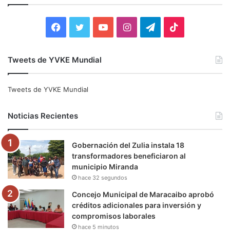
r
:
F
T
Y
I
T
T
a
w
o
n
e
i
Tweets de YVKE Mundial
c
i
u
s
l
k
e
t
T
t
e
T
Tweets de YVKE Mundial
b
t
u
a
g
o
Noticias Recientes
o
e
b
g
r
k
Gobernación del Zulia instala 18
o
r
e
r
a
transformadores beneficiaron al
municipio Miranda
k
a
m
hace 32 segundos
m
Concejo Municipal de Maracaibo aprobó
créditos adicionales para inversión y
compromisos laborales
hace 5 minutos