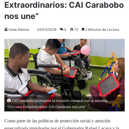
Extraordinarios: CAI Carabobo
nos une”
Ismar Ramos
24/03/2026
0
72
2 Minutos de Lectura
CAI Carabobo promueve la inclusión integral con la semana
“Vínculos Extraordinarios: CAI Carabobo nos une”
Como parte de las políticas de protección social y atención
especializada impulsadas por el Gobernador Rafael Lacava y la