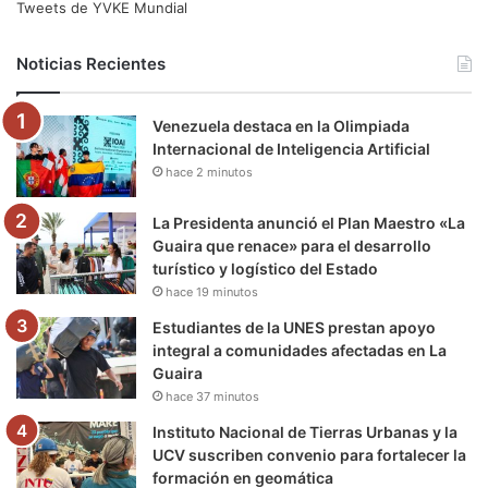
e
t
T
t
e
T
Tweets de YVKE Mundial
b
t
u
a
g
o
Noticias Recientes
o
e
b
g
r
k
Venezuela destaca en la Olimpiada
o
r
e
r
a
Internacional de Inteligencia Artificial
hace 2 minutos
k
a
m
m
La Presidenta anunció el Plan Maestro «La
Guaira que renace» para el desarrollo
turístico y logístico del Estado
hace 19 minutos
Estudiantes de la UNES prestan apoyo
integral a comunidades afectadas en La
Guaira
hace 37 minutos
Instituto Nacional de Tierras Urbanas y la
UCV suscriben convenio para fortalecer la
formación en geomática