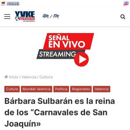
Menu
B
Inicio
/
Valencia
/
Cultura
Cultura
Mundial Valencia
Politica
Regionales
Valencia
Bárbara Sulbarán es la reina
de los “Carnavales de San
Joaquín»