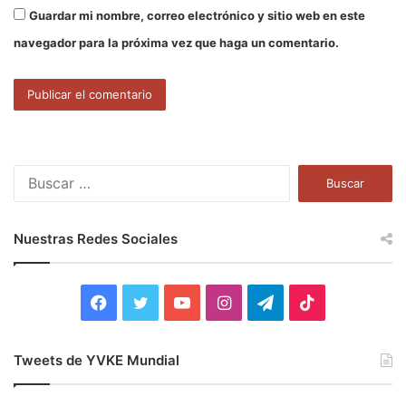
Guardar mi nombre, correo electrónico y sitio web en este
navegador para la próxima vez que haga un comentario.
B
u
s
c
Nuestras Redes Sociales
a
r
:
F
T
Y
I
T
T
a
w
o
n
e
i
Tweets de YVKE Mundial
c
i
u
s
l
k