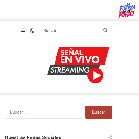
Sidebar
Switch
Buscar
skin
B
u
s
c
a
Nuestras Redes Sociales