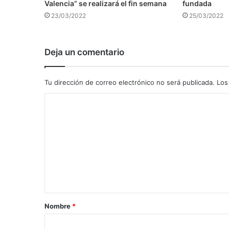
Valencia” se realizará el fin semana
fundada
23/03/2022
25/03/2022
Deja un comentario
Tu dirección de correo electrónico no será publicada.
Los
C
o
m
e
n
t
a
Nombre
*
r
i