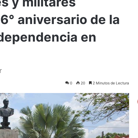
s y militares
° aniversario de la
ndependencia en
r
0
20
2 Minutos de Lectura