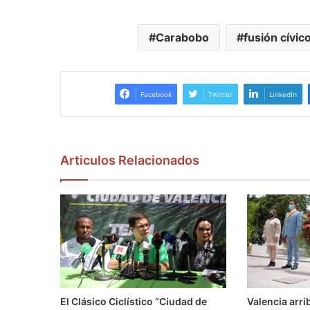
Carabobo
fusión cívico
Facebook
Twitter
LinkedIn
Articulos Relacionados
El Clásico Ciclístico “Ciudad de
Valencia arri