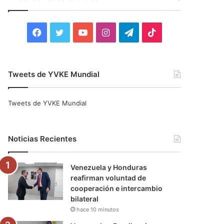
r
:
F
T
Y
I
T
T
a
w
o
n
e
i
c
i
u
s
l
k
Tweets de YVKE Mundial
e
t
T
t
e
T
Tweets de YVKE Mundial
b
t
u
a
g
o
o
e
b
g
r
k
Noticias Recientes
o
r
e
r
a
Venezuela y Honduras
k
a
m
reafirman voluntad de
cooperación e intercambio
m
bilateral
hace 10 minutos