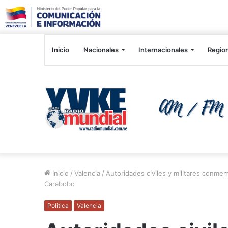
Inicio
Nacionales
Internacionales
Regio
Inicio
/
Valencia
/
Autoridades civiles y militares conme
Carabobo
Politica
Valencia