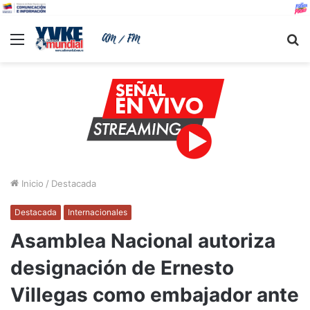
Menu
B
Inicio
/
Destacada
Destacada
Internacionales
Asamblea Nacional autoriza
designación de Ernesto
Villegas como embajador ante