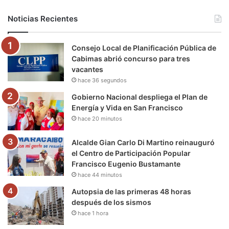
b
t
u
a
g
o
Noticias Recientes
o
e
b
g
r
k
Consejo Local de Planificación Pública de
o
r
e
r
a
Cabimas abrió concurso para tres
vacantes
k
a
m
hace 36 segundos
m
Gobierno Nacional despliega el Plan de
Energía y Vida en San Francisco
hace 20 minutos
Alcalde Gian Carlo Di Martino reinauguró
el Centro de Participación Popular
Francisco Eugenio Bustamante
hace 44 minutos
Autopsia de las primeras 48 horas
después de los sismos
hace 1 hora