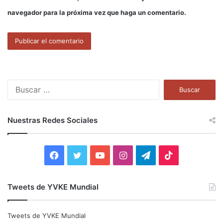
navegador para la próxima vez que haga un comentario.
B
u
s
c
Nuestras Redes Sociales
a
r
:
F
T
Y
I
T
T
a
w
o
n
e
i
Tweets de YVKE Mundial
c
i
u
s
l
k
e
t
T
t
e
T
Tweets de YVKE Mundial