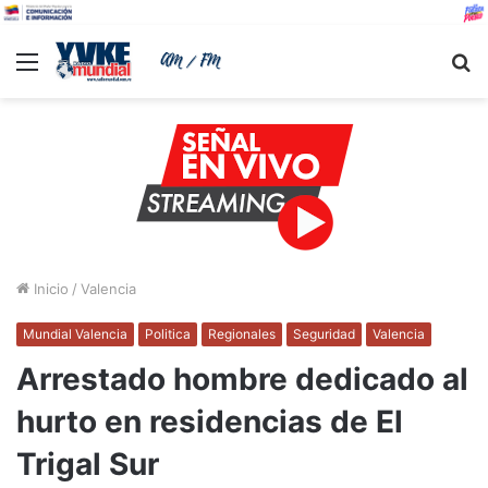
Menu
B
Inicio
/
Valencia
Mundial Valencia
Politica
Regionales
Seguridad
Valencia
Arrestado hombre dedicado al
hurto en residencias de El
Trigal Sur