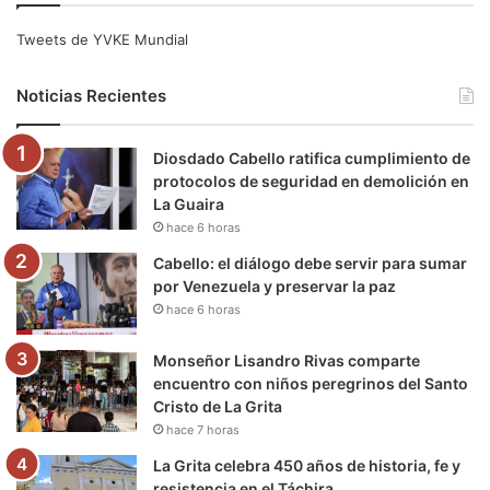
e
t
T
t
e
T
Tweets de YVKE Mundial
b
t
u
a
g
o
Noticias Recientes
o
e
b
g
r
k
Diosdado Cabello ratifica cumplimiento de
o
r
e
r
a
protocolos de seguridad en demolición en
La Guaira
k
a
m
hace 6 horas
m
Cabello: el diálogo debe servir para sumar
por Venezuela y preservar la paz
hace 6 horas
Monseñor Lisandro Rivas comparte
encuentro con niños peregrinos del Santo
Cristo de La Grita
hace 7 horas
La Grita celebra 450 años de historia, fe y
resistencia en el Táchira