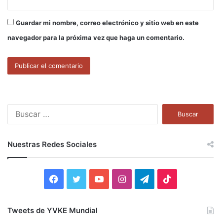
Guardar mi nombre, correo electrónico y sitio web en este
navegador para la próxima vez que haga un comentario.
B
u
s
c
Nuestras Redes Sociales
a
r
:
F
T
Y
I
T
T
a
w
o
n
e
i
Tweets de YVKE Mundial
c
i
u
s
l
k