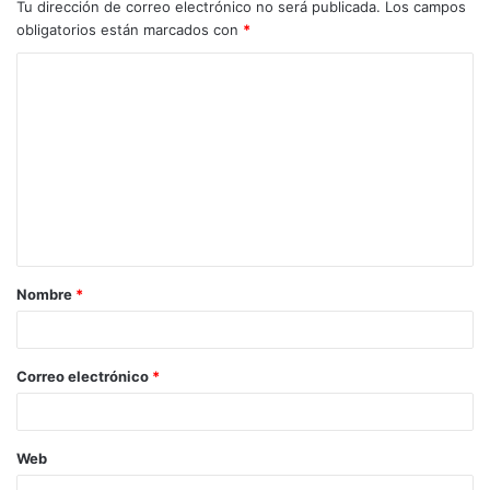
Tu dirección de correo electrónico no será publicada.
Los campos
obligatorios están marcados con
*
C
o
m
e
n
t
a
Nombre
*
r
i
o
Correo electrónico
*
*
Web