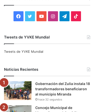
r
:
F
T
Y
I
T
T
a
w
o
n
e
i
c
i
u
s
l
k
Tweets de YVKE Mundial
e
t
T
t
e
T
Tweets de YVKE Mundial
b
t
u
a
g
o
o
e
b
g
r
k
Noticias Recientes
o
r
e
r
a
Gobernación del Zulia instala 18
k
a
m
transformadores beneficiaron
al municipio Miranda
m
hace 32 segundos
Concejo Municipal de