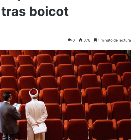
tras boicot
0
378
1 minuto de lectura