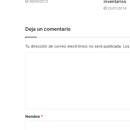
inventarios
26/06/2013
23/01/2014
Deja un comentario
Tu dirección de correo electrónico no será publicada.
Los
C
o
m
e
n
t
a
Nombre
*
r
i