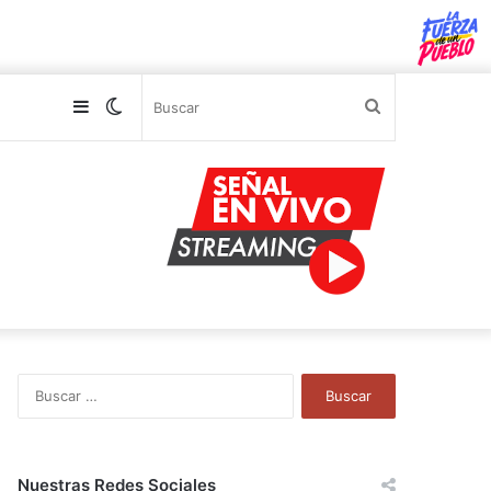
Sidebar
Switch
Buscar
skin
B
u
s
c
a
Nuestras Redes Sociales