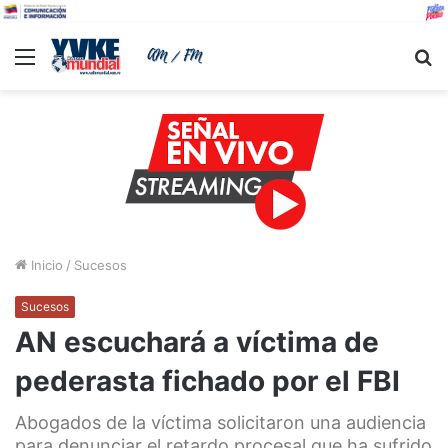
Menu
B
Inicio
/
Sucesos
Sucesos
AN escuchará a víctima de
pederasta fichado por el FBI
Abogados de la víctima solicitaron una audiencia
para denunciar el retardo procesal que ha sufrido