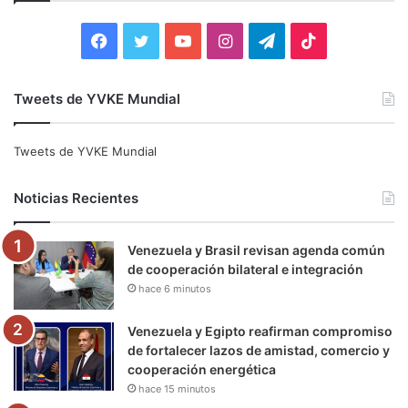
r
:
F
T
Y
I
T
T
a
w
o
n
e
i
Tweets de YVKE Mundial
c
i
u
s
l
k
e
t
T
t
e
T
Tweets de YVKE Mundial
b
t
u
a
g
o
Noticias Recientes
o
e
b
g
r
k
Venezuela y Brasil revisan agenda común
o
r
e
r
a
de cooperación bilateral e integración
hace 6 minutos
k
a
m
m
Venezuela y Egipto reafirman compromiso
de fortalecer lazos de amistad, comercio y
cooperación energética
hace 15 minutos