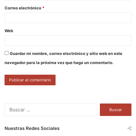
o
Correo electrónico
*
*
Web
Guardar mi nombre, correo electrónico y sitio web en este
navegador para la próxima vez que haga un comentario.
B
u
s
c
Nuestras Redes Sociales
a