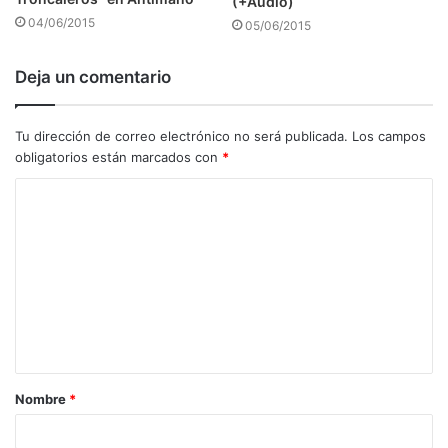
(+Audio)
04/06/2015
05/06/2015
Deja un comentario
Tu dirección de correo electrónico no será publicada.
Los campos
obligatorios están marcados con
*
C
o
m
e
n
t
a
Nombre
*
r
i