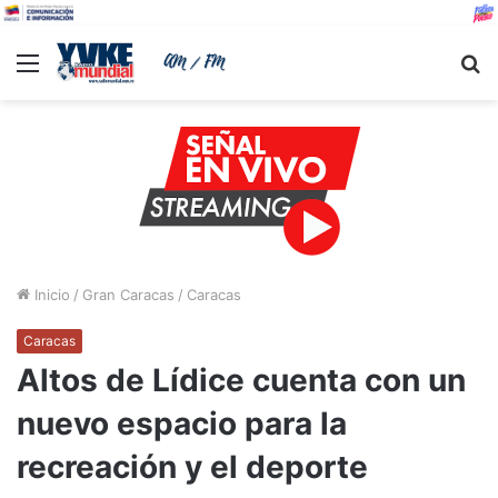
Menu
B
Inicio
/
Gran Caracas
/
Caracas
Caracas
Altos de Lídice cuenta con un
nuevo espacio para la
recreación y el deporte