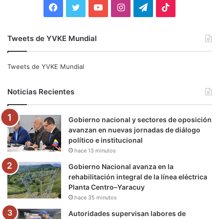
F
T
Y
I
T
T
a
w
o
n
e
i
Tweets de YVKE Mundial
c
i
u
s
l
k
e
t
T
t
e
T
Tweets de YVKE Mundial
b
t
u
a
g
o
Noticias Recientes
o
e
b
g
r
k
Gobierno nacional y sectores de oposición
o
r
e
r
a
avanzan en nuevas jornadas de diálogo
político e institucional
k
a
m
hace 13 minutos
m
Gobierno Nacional avanza en la
rehabilitación integral de la línea eléctrica
Planta Centro–Yaracuy
hace 35 minutos
Autoridades supervisan labores de