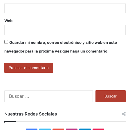
*
Web
Guardar mi nombre, correo electrónico y sitio web en este
navegador para la próxima vez que haga un comentario.
B
u
s
c
Nuestras Redes Sociales
a
r
: