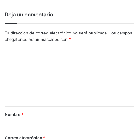
Deja un comentario
Tu dirección de correo electrónico no será publicada.
Los campos
obligatorios están marcados con
*
C
o
m
e
n
t
a
Nombre
*
r
i
o
Correo electrónico
*