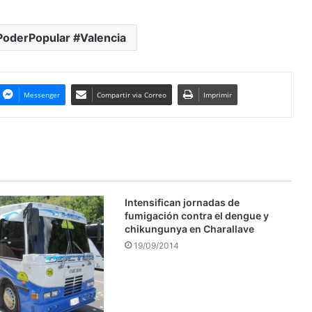
PoderPopular #Valencia
Messenger
Compartir via Correo
Imprimir
Intensifican jornadas de
fumigación contra el dengue y
chikungunya en Charallave
19/09/2014