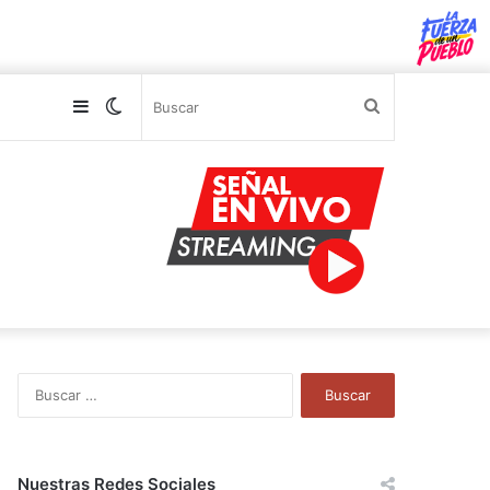
Sidebar
Switch
Buscar
skin
B
u
s
c
a
Nuestras Redes Sociales