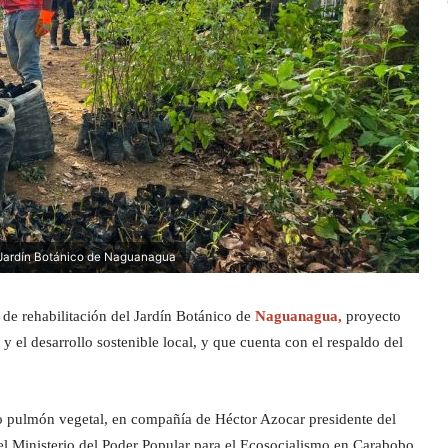
l Jardín Botánico de Naguanagua
 de rehabilitación del Jardín Botánico de
Naguanagua,
proyecto
 el desarrollo sostenible local, y que cuenta con el respaldo del
io pulmón vegetal, en compañía de Héctor Azocar presidente del
l Ministerio del Poder Popular para el Ecosocialismo en Carabobo,