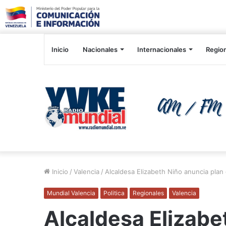
Inicio
Nacionales
Internacionales
Regio
Inicio
/
Valencia
/
Alcaldesa Elizabeth Niño anuncia plan
Mundial Valencia
Politica
Regionales
Valencia
Alcaldesa Elizabe