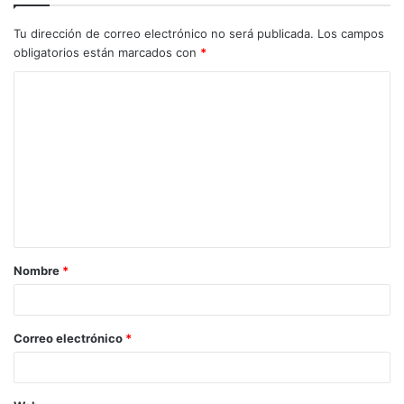
Tu dirección de correo electrónico no será publicada.
Los campos
obligatorios están marcados con
*
C
o
m
e
n
t
a
Nombre
*
r
i
o
Correo electrónico
*
*