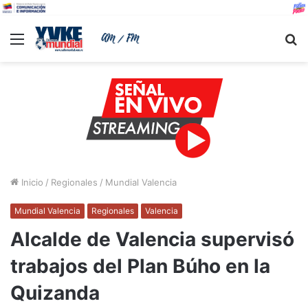
Menu
B
Inicio
/
Regionales
/
Mundial Valencia
Mundial Valencia
Regionales
Valencia
Alcalde de Valencia supervisó
trabajos del Plan Búho en la
Quizanda