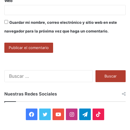
Web
Guardar mi nombre, correo electrónico y sitio web en este
navegador para la próxima vez que haga un comentario.
B
u
s
c
Nuestras Redes Sociales
a
r
:
F
T
Y
I
T
T
a
w
o
n
e
i