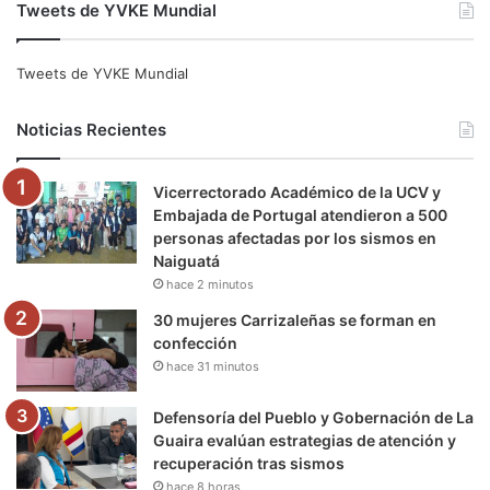
Tweets de YVKE Mundial
c
i
u
s
l
k
e
t
T
t
e
T
Tweets de YVKE Mundial
b
t
u
a
g
o
Noticias Recientes
o
e
b
g
r
k
Vicerrectorado Académico de la UCV y
o
r
e
r
a
Embajada de Portugal atendieron a 500
personas afectadas por los sismos en
k
a
m
Naiguatá
hace 2 minutos
m
30 mujeres Carrizaleñas se forman en
confección
hace 31 minutos
Defensoría del Pueblo y Gobernación de La
Guaira evalúan estrategias de atención y
recuperación tras sismos
hace 8 horas